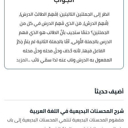
انظر إلى الجملتين التاليتين: (فَهِمَ الطالبُ الدرسَ)،
(فُهِمَ الدرسُ)، مَن الذي فَهِمَ الدرسَ في كل من
الجملتين؟ حتمًا ستجيب بأنَّ الطالب هو الذي فهم
الدرس بالجملة الأُولى، أمَّا بالجملة الثانية لم يتمْ ذِكرُ
الفاعل فيها، لأنه حُذف وحلّ محله وحلّ محله
المفعول به الدرسَ وناب عنه لذا سمّي نائب ...
المزيد
أضيف حديثاً
شرح المحسنات البديعية في اللغة العربية
مفهوم المحسنات البديعية تنتمي المحسنات البديعية إلى باب