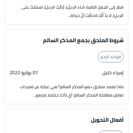
انظر إلى الجمل التالية: (جاء الرجلُ)، (رأيْتُ الرجلَ)، (سلمْتُ على
الرجلِ)، لا بدَّ أنَّك لاحظْتَ أنَّ حركة...
شروط الملحق بجمع المذكر السالم
قواعد النحو
إسراء خليل
07 يوليو 2022
ماذا يقصد بملحق جمع المذكر السالم؟ هي عبارة عن مفردات
تعامل معاملة المذكر السالم؛ أي تأخذ حكمه، فترفع...
أفعال التحويل