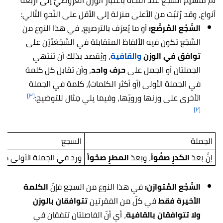
تمّ تقسيم السَّجَع عند النّحاة باعتبار الوزن العَروضيّ إلى أربعة
أنواع، وقد رُتبّت من الأعلى منزلة إلى الأقل على النّحو التّالي:
السَّجْع المُرصَّع:
أو ما يُعرَف بالترصيع، في هذا النوع من
السَّجْع تكون فيه الألفاظ المتقابلة في السَّجْعَتَيْن على
توافق في
الوزن
والقافية
، ويُقصد بذلك أن تنتهي
الجملتان أو الجمل على
حرف واحد
، وأن تقابل كل كلمة
في الجملة الأولى (أو أكثر الكلمات)، كلمة في الجملة
[٣]
الأخرى على وزنها ورويّها، وفيما يلي مِثال للتوضيح:
[٢]
الجملة
السجع
إنَّ بعدَ
الكدرِ صفْواً
، وبعدَ
المطرِ صحْواً
ورد في الجملة الأولى كلمت
السَّجْع المُتوازن:
في هذا النوع من السجع
فإنّ
الكلمة
الأخيرة فقط
في كلّ من الفقرتين
تتوافقان بالوزن
ولا تتوافقان بالقافية
، أي أنّ الفاصلتان تتفقان في