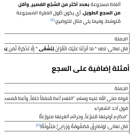
ألفاظ مسجوعة
بعدد أكثر من السَّجْع القصير، وأقل
من السجع الطويل
، أي يكون طُول الفقرة المسجوعة
[٤]
مُتوسّط، وفيما يلي مثال للتوضيح:
الجملة
قال تعالى: (طه * مَا أَنزَلْنَا عَلَيْكَ الْقُرْآنَ
لِتَشْقَى
* إِلَّا تَذْكِرَةً لِّمَن
يَخْ
أمثلة إضافية على السجع
الجملة
قوله صلى الله عليه وسلم: "اللهم أعط مُنفقاً خلفاً، وأعط مُمسكاً تلف
قول أحد الشعراء:
"مكارم أوليتها مُتبرِّعاً، وجرائم ألغيتها متورِّعاً)
[٨]
قال تعالى: (وَنَمَارِقُ مَصْفُوفَةٌ وَزَرَابِيُّ مَبْثُوثَةٌ)