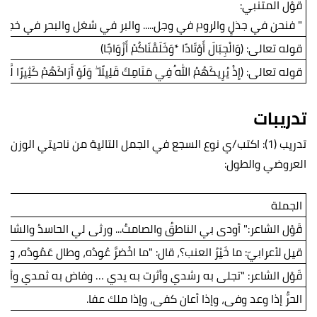
قوْل المتنبي:
" فنحن في جذلٍ والروم في وجل..... والبر في شغل والبحر في خجل"
قوله تعالى: (وَالْجِبَالَ أَوْتَادًا *وَخَلَقْنَاكُمْ أَزْوَاجًا)
قوله تعالى: (إِذْ يُرِيكَهُمُ اللهُ فِي مَنَامِكَ قَلِيلًا ۖ وَلَوْ أَرَاكَهُمْ كَثِيرًا لَّفَشِلْتُمْ 
تدريبات
تدريب (1): اكتب/ي نوع السجع في الجمل التالية من ناحيتي الوزن
العروضي والطول:
الجملة
قَوْل الشاعر:" أودى بي الناطقُ والصامتُ... ورثى لي الحاسدُ والشامت
قيل لأعرابيّ: ما خَيْرُ العنب؟، قال: "ما اخْضرَّ عُودُه، وطال عَمُودُه، وعَظ
قَوْل الشاعر: "تجلى به رشدي وأثرت به يدي … وفاض به ثمدي وأور
الحرُّ إذا وعد وفى، وإذا أعان كفى، وإذا ملك عفا.