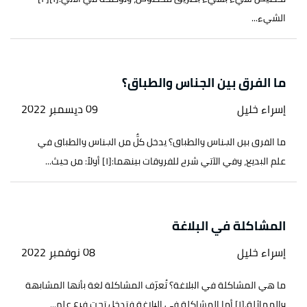
الشيء...
ما الفرق بين الجناس والطباق؟
إسراء خليل
09 ديسمبر 2022
ما الفرق بين الجناس والطباق؟ يدخل كلٌّ من الجناس والطباق في
علم البديع، وفي الآتي شرح للفروقات بينهما:[١] أولاً: من حيث...
المشاكلة في البلاغة
إسراء خليل
08 نوفمبر 2022
ما هي المشاكلة في البلاغة؟ تُعرّف المشاكلة لغة بأنها المشابهة
والمماثلة.[١] أما المشاكلة في البلاغة فتدخل تحت فرع علم...