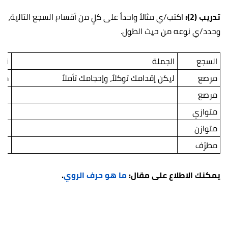
تدريب (2):
اكتب/ي مثالاً واحداً على كلٍ من أقسام السجع التالية،
وحدد/ي نوعه من حيث الطول.
السجع
الجملة
نوع
مرصع
ليكن إقدامك توكلاً، وإحجامك تأملاً
مت
مرصع
متوازي
متوازن
مطرّف
يمكنك الاطلاع على مقال:
ما هو حرف الروي
.