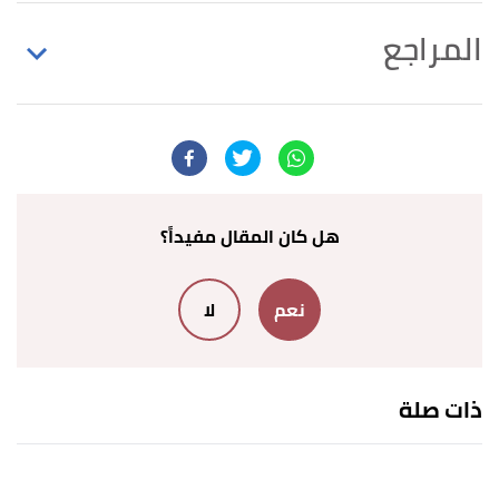
المراجع
↑
مالك محمد بني عطا،
السجع في العصر لجاهلي
،
صفحة 5. بتصرّف.
أ
ب
ت
ث
ج
^
عبد العزيز عتيق،
كتاب علم البديع
، صفحة
215. بتصرّف.
هل كان المقال مفيداً؟
أ
ب
ت
^
عبد الرحمن حبنكة،
كتاب البلاغة العربية
، صفحة
نعم
لا
505. بتصرّف.
أ
ب
ت
ث
ج
^
عمر بن طرية،
السجع في القرآن بين
المانعين و المجيزين
، صفحة 84. بتصرّف.
ذات صلة
↑
سورة هود، آية:9-10
↑
سورة طه، آية:1-3