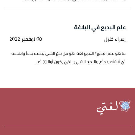
علم البديع في البلاغة
إسراء خليل
08 نوفمبر 2022
ما هو علم البديع؟ البديع لغة: هو من بدع الشي يبدعه بدعاً وابتدعه:
أي أنشأه وبدأه، والبدع: الشيء الذي يكون أولاً.[١] أما...