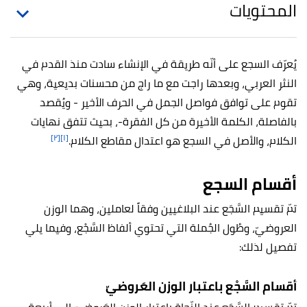
المحتويات
يُعرّف السجع على أنّه طریقة في الإنشاء سادت منذ القدم في
النثر العربي، وبعدها راجت مع ما راج من محسنات بدیعیة، وهي
تقوم على توافق فواصل الجمل في الحرف الأخير - ويُقصد
بالفاصلة، الكلمة الأخيرة من كل الفقرة-، بحيث تتفق نهايات
[٢]
[١]
الكلام، والأصل في السجع هو اعتدال مقاطع الكلام.
أقسام السجع
تمّ تقسيم السَّجَع عند البلاغيين وفقاً لعاملين، وهما الوزن
العروضيّ، وطُول الجُملة التي تحتوي ألفاظ السَّجْع، وفيما يلي
تفصيل لذلك:
أقسام السَّجْع باعتبار الوزن العَروضيّ