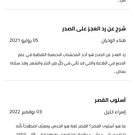
بين...
شرح عن رد العجز على الصدر
هناء الوديان
05 يوليو 2021
رد العجز عن الصدر هو أحد المحسّنات البديعية اللفظية في علم
البديع في البلاغة والتي قد تأتي في كلٍّ من النثر والشعر، وقد سمّاه
بعض...
أسلوب القصر
إسراء خليل
03 نوفمبر 2022
ما هو أسلوب القصر؟ القصر لغة هو الحبس، ويعرّف اصطلاحاً بأنّه
تخصيص شيء بشيء بطريق مخصوص، ونوضحه في الآتي:[١][٢]