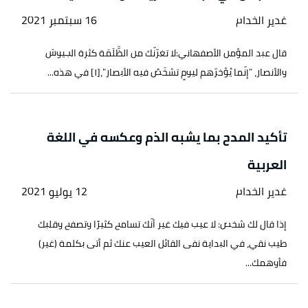
غدير الخدام
16 سبتمبر 2021
قال عبد المؤمن الأصفهاني:لا تغرّنّك من الظَّلَمَة كثرة الجيوش
والأنصار، "إنّما يُؤخرّهم ليومٍ تشخَصُ فيه الأبصار"،[١] في هذه...
تأكيد المدح بما يشبه الذم وعكسه في اللغة
العربية
غدير الخدام
12 يوليو 2021
إذا قال لك شخص: لا عيب فيك غير أنّك تسامح كثيرًا وتصفح وقلبك
طيب نقي، في البداية نفى القائل العيب عنك ثم أتى بكلمة (غير)
فأوهمك...