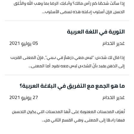
إذا سألتَ شخصًا كم رأس مالك؟ وأجابك: الرضا بما وهب الله والخُلق
الحسن، فإن أسلوب إجابته هذه تسمى الأسلوب...
التورية في اللغة العربية
غدير الخدام
05 يوليو 2021
إذا قال لك شخص: "ليس معي درهمٌ في جيبي"، فإنّ المعنى القريب
إلى الذهن يفيد بأنّ الشخص ليس معه نقود أما المعنى...
ما هو الجمع مع التفريق في البلاغة العربية؟
غدير الخدام
27 يونيو 2021
تُعرّف المحسنات المعنوية على أنّها المحسنات التي يكون التحسين
فيها راجعًا إلى المعنى، وهي القسم الثاني من...