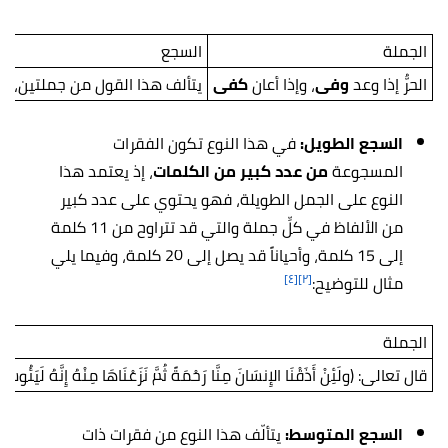
الجملة
السجع
الحرُّ إذا وعد
وفى
، وإذا أعان
كفى
يتألف هذا القول من جملتين، وعدد كلمات الجملة الا
السجع الطويل:
في هذا النوع تكون الفقرات
المسجوعة
من عدد كبير من الكلمات
، إذ يعتمد هذا
النوع على الجمل الطويلة، فهو يحتوي على عدد كبير
من الألفاظ في كلِّ جملة والتي قد تتراوح من 11 كلمة
إلى 15 كلمة، وأحياناً قد يصل إلى 20 كلمة، وفيما يلي
[٤]
[٢]
مثال للتوضيح:
الجملة
قال تعالى: (ولَئِنْ أَذَقْنَا الإِنسَانَ مِنَّا رَحْمَةً ثُمَّ نَزَعْنَاهَا مِنْهُ إِنَّهُ لَيَئُوسٌ
السجع المتوسط:
يتألّف هذا النوع من
فقرات ذات