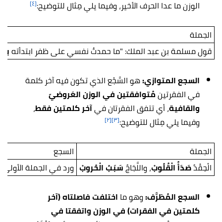
[٤]
الوزن ما عدا الحرف الأخير، وفيما يلي مِثال للتوضيح:
الجملة
قول مسلمة بن عبد الملك: "ما حمدتُ نفسي على ظفر ابتدأته
بعج
السجع المتوازي:
هو السَّجْع الذي تكون فيه آخر كلمة
في الفقرتين
مُتوافقتين في الوزن العَروضيّ
والقافية
، أي تتفق الفقرتان في
آخر كلمتين فقط
،
[٢]
[٣]
وفيما يلي مِثال للتوضيح:
الجملة
السجع
الْحِقْدُ
صَدَأُ الْقُلُوبْ
، واللَّجَاجُ
سَبَبُ الْحُروبْ
ورد في الجملة الأولى كل
السجع المُطَرَّف:
وهو ما
اختلفت فاصلتاه (آخر
كلمتين في الفقرات) في الوزن واتفقتا في