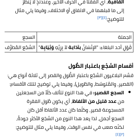
القافية
، أي اتفقتا في الحرف الأخير،
وعندئذٍ لا يُنْظَرُ
إلى ما قبلهما في الاتفاق أو الاختلاف، وفيما يلي مثال
[٣]
[٤]
للتوضيح:
الجملة
السجع
قَوْلِ أحد البلغاء: "الإِنْسَانُ
بآدَابهْ
لاَ بِزِيِّهِ
وَثِيَابِهْ
"
السَّجْع المُطرَّف 
أقسام السَّجْع باعتبار الطُّول
قسَّم البلاغيون السَّجْع باعتبار الطُّول والقصر إلى ثلاثة أنواع هي:
(القصير، والمُتوسّط، والطّويل)، وفيما يلي توضيح لتلك الأقسام:
السجع القصير:
في هذا النوع تتألف كلّاً من السجعتين
من
عدد قليل من الألفاظ
، أي
يكون طُول الفقرة
المسجوعة قصير، وكلّما كان عدد الألفاظ أقل كان
السجع أجمل، لذا يعد هذا النوع من السَّجَع الأكثر جودةً،
لكنّه صعب في نفس الوقت، وفيما يلي مثال للتوضيح:
[٤]
[٢]