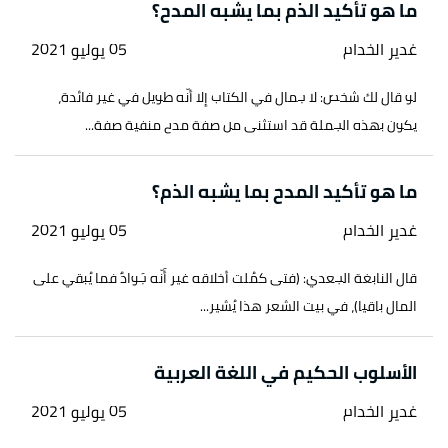
ما هو تأكيد الذم بما يشبه المدح؟
↑
رواه مسلم، في صحيح مسلم، عن أبي هريرة، الصفحة
غدير الخدام
05 يوليو 2021
أو الرقم:1010.
لو قال لك شخص: لا جمال في الكتاب إلا أنّه طويل في غير فائدة،
↑
سورة الغاشية، آية:15-16
يكون بهذه الجملة قد استثنى من صفة مدح منفية صفة...
ما هو تأكيد المدح بما يشبه الذم؟
غدير الخدام
05 يوليو 2021
قال النابغة الجعدي: (فتى كمُلت أخلاقه غير أَنّه جَوادٌ فما يُبقي على
المال باقيا)، في بيت الشعر هذا يُشير...
الأسلوب الحكيم في اللغة العربية
غدير الخدام
05 يوليو 2021