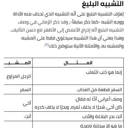
التشبيه البليغ
يُعرّف التشبيه البليغ على أنّه التشبيه الذي تحذف منه الأداة
ووجه الشبه -كما ذكر سابقاً-،
وقد ذكر الرّماني في وصف
التشبيه البليغ أنّه إخراج الأغمض إلى الأظهر مع حسن التأليف،
وهذا يعني أن هذا التشبيه سيحتوي فقط على المشبه
[٢]
والمشبه به، والأمثلة الآتية ستوضح ذلك:
المـــــــثـــــــال
المـــــشــــبــــه
إنما هو ذنب الثعلب
الرجل المراوغ
السفر قطعة من العذاب
السفر
وصف أعرابي أخًا له فقال:
أخي
كان أخي شجرًا لا يخلف ثمره، وبحرًا لا يخاف كدره.
أنت بحر البلاغة والأدب
أنت
ما هو إلا سحابة ناصحة