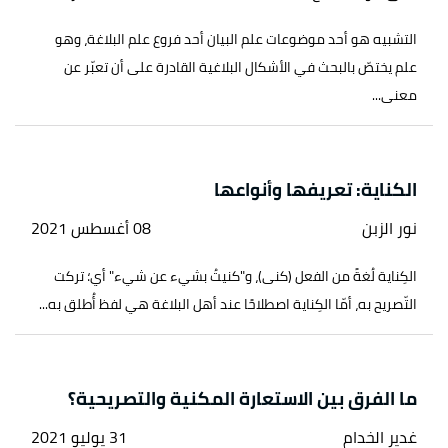
التشبيه هو أحد موضوعات علم البيان أحد فروع علم البلاغة، وهو
علم يختصّ بالبحث في الأشكال البلاغية القادرة على أن تعبّر عن
معنى...
الكناية: تعريفها وأنواعها
نور الزبن
08 أغسطس 2021
الكِناية لُغةً من الفعل (كنى)، و"كنيتُ بشيء عن شيء" أي؛ تركت
التّصريح به، أمّا الكِناية اصطلاحًا عند أهل البلاغة هي لفظ أُطلق به...
ما الفرق بين الاستعارة المكنية والتصريحية؟
غدير الخدام
31 يوليو 2021