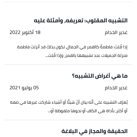
↑
سورة مريم، آية:63
↑
سورة البقرة ، آية:187
التشبيه المقلوب: تعريفه، وأمثلة عليه
↑
سورة غافر، آية:39
غدير الخدام
18 أكتوبر 2022
↑
سورة النور، آية:35
إذا قُلتَ: فاطمةُ كالقمر في الجمال، تكون بذلك قد أنزلتَ فاطمة
↑
سورة الأنعام، آية:35
منزلة الجميلات عند تشبيهها بالقمر، وإذا قُلتَ...
ما هي أغراض التشبيه؟
غدير الخدام
05 يوليو 2021
يُعرّف التشبيه على أنّه بيان أنّ شيئًا أو أشياء شاركت غيرها في صفة
أو أكثر، بأداة هي الكاف أو نحوها ملفوظة أو...
الحقيقة والمجاز في البلاغة