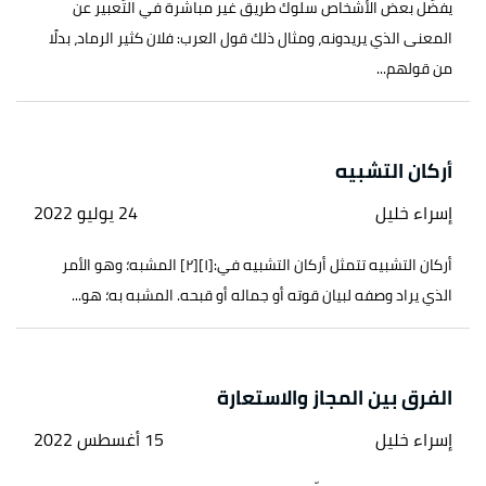
يفضّل بعض الأشخاص سلوك طريق غير مباشرة في التّعبير عن
المعنى الذي يريدونه، ومثال ذلك قول العرب: فلان كثير الرماد، بدلًا
من قولهم...
أركان التشبيه
إسراء خليل
24 يوليو 2022
أركان التشبيه تتمثل أركان التشبيه في:[١][٢] المشبه؛ وهو الأمر
الذي يراد وصفه لبيان قوته أو جماله أو قبحه. المشبه به؛ هو...
الفرق بين المجاز والاستعارة
إسراء خليل
15 أغسطس 2022