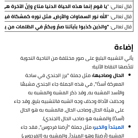
قال تعالى: "
يا قوم إنما هذه الحياة الدنيا متاع وإنّ الآخرة هي دا
قال تعالى: "
الله نور السماوات والأرض، مثل نوره كمشكاة فيها
قال تعالى:
"والذين كذبوا بآيآتنا صمٌ وبكمٌ في الظلمات من يش
إضاءة
يأتي التشبيه البليغ على صور مختلفة من الناحية النحوية
تلخّصها النقاط الآتية:
الحال وصاحبها:
مثل جملة "برز الجندي في ساحة
المعركة أسدًا"، في هذه الجملة جاء الجندي مشبهًا
والأسد المشبه به، وقد ذكر المشبه والمشبه به
وحذفت الأداة وحذف وجه الشبه فالتشبيه بليغ، وقد جاء
على هيئة الحال وصاحب الحال، فالمشبه به هو الحال
(أسدًا) والمشبه هو صاحب الحال (الجندي).
المبتدأ والخبر
:
مثل جملة "أرضنا فردوس"، فقد جاء
المشبه (أرضنا) وهو المبتدأ، والمشبه به (الفردوس)