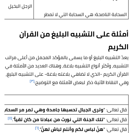
الرجل البخيل
السحابة الناصحة: هي السحابة التي لا تمطر
أمثلة على التشبيه البليغ من القرآن
الكريم
يعدّ التشبيه البليغ أو ما يسمى بالمؤكد المجمل من أعلى مراتب
التشبيه، وأكثر أنواع التشبيه بلاغة، وهناك العديد من الأمثلة في
القرآن الكريم -الذي لا تضاهي بلاغته بلاغة- على التشبيه البليغ،
[٣]
وفي النقاط الآتية ذكر لبعض الأمثلة مع التوضيح:
]
قال تعالى: "
وترى الجبال تحسبها جامدة وهي تمر مر السحاب
".
[٥]
قال تعالى: "
تلك الجنة التي نورث من عبادنا من كان تقياً
".
[٦]
قال تعالى: "
هنّ لباس لكم وأنتم لباسٌ لهنّ
".