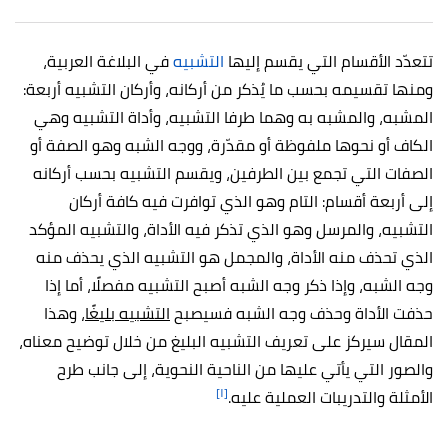
تتعدّد الأقسام التي يقسم إليها
التشبيه
في البلاغة العربية،
ومنها تقسيمه بحسب ما يُذكر من أركانه، وأركان التشبيه أربعة:
المشبه، والمشبه به وهما طرفا التشبيه، وأداة التشبيه وهي
الكاف أو نحوها ملفوظة أو مقدّرة، ووجه الشبه وهو الصفة أو
الصفات التي تجمع بين الطرفين، ويقسم التشبيه بحسب أركانه
إلى أربعة أقسام: التام وهو الذي توافرت فيه كافة أركان
التشبيه، والمرسل وهو الذي تذكر فيه الأداة، والتشبيه المؤكد
الذي تحذف منه الأداة، والمجمل هو التشبيه الذي يحذف منه
وجه الشبه، وإذا ذكر وجه الشبه أصبح التشبيه مفصلًا، أما إذا
حذفت الأداة وحذف وجه الشبه فسيصبح
التشبيه بليغًا
، وهذا
المقال سيركز على تعريف التشبيه البليغ من خلال توضيح معناه،
والصور التي يأتي عليها من الناحية النحوية، إلى جانب طرح
[١]
الأمثلة والتدريبات العملية عليه.