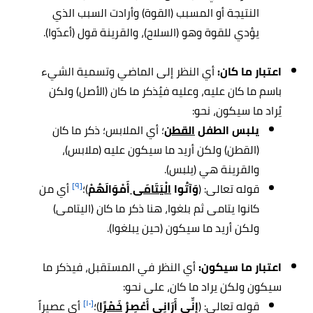
النتيجة أو المسبب (القوة) وأرادت السبب الذي
يؤدي للقوة وهو (السلاح)، والقرينة قول (أعدّوا).
اعتبار ما كان:
أي النظر إلى الماضي وتسمية الشيء
باسم ما كان عليه، وعليه فيُذكر ما كان (الأصل) ولكن
يُراد ما سيكون، نحو:
يلبس الطفل
القطن
؛ أي الملابس؛ ذكر ما كان
(القطن) ولكن أريد ما سيكون عليه (ملابس)،
والقرينة هي (يلبس).
[٩]
قوله تعالى: (
وَآتُوا
الْيَتَامَى
أَمْوَالَهُمْ
)؛
أي من
كانوا يتامى ثم بلغوا، هنا ذكر ما كان (اليتامى)
ولكن أريد ما سيكون (حين يبلغوا).
اعتبار ما سيكون:
أي النظر في المستقبل، فيذكر ما
سيكون ولكن يراد ما كان، على نحو:
[١٠]
قوله تعالى: (
إِنِّي أَرَانِي أَعْصِرُ
خَمْرًا
)؛
أي عصيراً