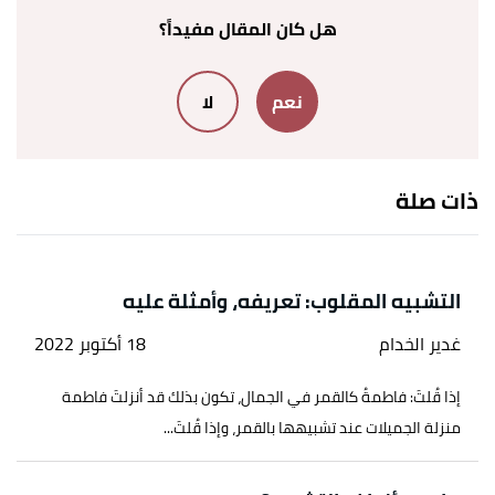
هل كان المقال مفيداً؟
↑
"المجاز المرسل وعلاقاته وأسئلة عليه"
،
الألوكة
.
بتصرّف.
نعم
لا
↑
سورة النساء، آية:93
↑
سورة البقرة، آية:19
ذات صلة
↑
سورة المطففين، آية:22
↑
سورة آل عمران، آية:107
التشبيه المقلوب: تعريفه، وأمثلة عليه
↑
سورة الأنفال، آية:60
غدير الخدام
18 أكتوبر 2022
↑
سورة النساء، آية:2
إذا قُلتَ: فاطمةُ كالقمر في الجمال، تكون بذلك قد أنزلتَ فاطمة
↑
سورة يوسف، آية:36
منزلة الجميلات عند تشبيهها بالقمر، وإذا قُلتَ...
↑
سورة نوح، آية:27