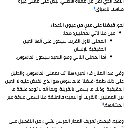
اللفظ الذي نُقل من معناه الأصليّ، ليدلّ على معنى غيره
[١]
مناسب للسياق.
نحو:
قبضنا على
عينٍ
من عيون الأعداء.
عين هنا تأتي بمعنيين؛ هما:
المعنى الأول القريب سيكون على أنها العين
الحقيقية للإنسان
أما المعنى الثاني وهو البعيد سيكون الجاسوس.
وفي هذا المثال فـ (العين) هنا أتت بمعنى الجاسوس، والدليل
على ذلك كلمة (قبضنا) فالجاسوس هو الذي نقبض عليه لا العين
الحقيقية، وذلك ما يسمى بالقرينة، وبما أنه لا توجد علاقة ما
بين المعنيين؛ (القريب أو البعيد) فالعلاقة هنا تسمى علاقة غير
[١]
المشابهة.
وعليه، فيمكن تعريف المجاز المرسل بشيء من التفصيل على