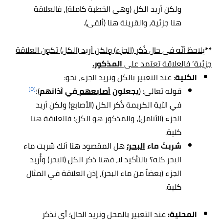
ولكن أريد الكل (وهي الخطبة كاملة)، فالعلاقة
هنا جزئية، والقرينة هنا (ألقى).
**
يلاحظ أنّه في حال ذُكر (الجزء) ولكن أريد (الكل) تكون العلاقة
جزئية‘ فالعلاقة تعتمد على
المذكور.
الكلية
: عند التعبير بالكل ونريد الجزء، نحو:
[٥]
قوله تعالى: (
يجعلون
أصابعهم
في آذانهم
)؛
في الآية الكريمة ذُكر الكل (الأصابع) ولكن أريد
الجزء (الأنامل)، والمذكور هو الكل؛ فالعلاقة هنا
كلية.
شربتُ ماء
البحر؛
هل المقصود هنا أنك شربت ماء
البحر كله؟ بالتأكيد لا، فهنا ذكر الكل (البحر) وأُريد
الجزء (بعضاً من ماء البحر)، إذن العلاقة في المثال
كلية.
المحلية:
عند التعبير بالمحل ونريد الحال؛ أي نذكر