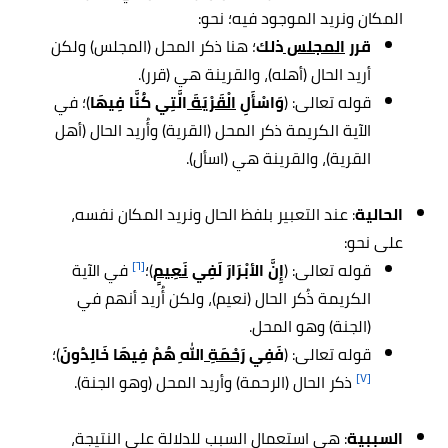
المكان ونريد الموجود فيه؛ نحو:
قرر
المجلس
ذلك
؛ هنا ذكر المحل (المجلس) ولكن
أريد الحال (أهله)، والقرينة هي (قرر).
قوله تعالى: (
وَاسْأَلِ
الْقَرْيَةَ
الَّتِي كُنَّا فِيهَا
)؛ في
الآية الكريمة ذكر المحل (القرية) وأُريد الحال (أهل
القرية)، والقرينة هي (اسأل).
الحالية
: عند التعبير بلفظ الحال ونريد المكان نفسه،
على نحو:
[٦]
قوله تعالى: (
إِنَّ الأبْرَارَ لَفِي
نَعِيمٍ
)؛
في الآية
الكريمة ذُكر الحال (نعيم)، ولكن أُريد أنهم في
(الجنة) وهو المحل.
قوله تعالى: (
فَفِي
رَحْمَةِ
اللهِ هُمْ فِيهَا خَالِدُونَ
)؛
[٧]
ذكر الحال (الرحمة) وأريد المحل (وهو الجنة).
السببية
: هي استعمال السبب للدلالة على النتيجة،