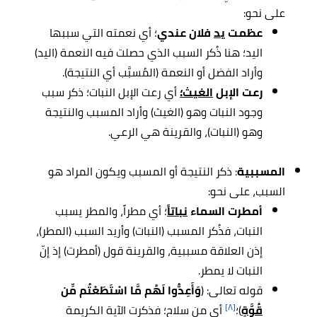
على نحو:
عظمت
يد
فلان عندي
؛ أي نعمته التي سببها
اليد؛ هنا ذُكر السبب الذي حصلت فيه النعمة (اليد)
وأراد الفضل أو النعمة (المُسبَّب أي النتيجة).
رعت الإبل
الغيث؛
أي رعت الإبل النبات؛ ذكر سبب
وجود النبات وهو (الغيث) وأراد المسبب والنتيجة
وهو (النبات)، والقرينة هي الرعي.
المسببية
: ذكر النتيجة أو المسبب ويكون المراد هو
السبب، على نحو:
أمطرت السماء
نباتاً
؛ أي مطراً، والمطر يسبب
النبات، فذُكر المسبب (النبات) وأريد السبب (المطر)،
إذن العلاقة مسببية، والقرينة قول (أمطرت) إذ إنّ
النبات لا يمطر.
قوله تعالى: (
وَأَعِدُّوا لَهُم مَّا اسْتَطَعْتُم مِّن
[٨]
قُوَّةٍ
)؛
أي من سلاح؛ فذكرت الآية الكريمة