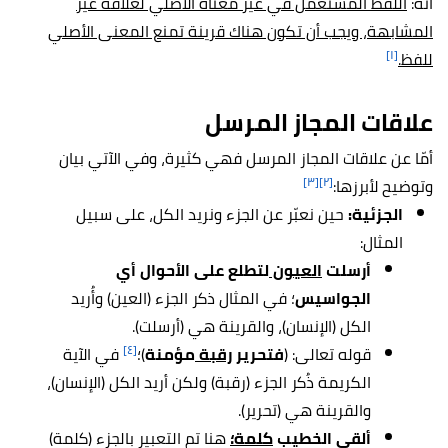
أنّه:
اللفظ المستعمل في غير معناه الأصلي لعلاقة غير
المشابهة، ويجب أن تكون هناك قرينة تمنع المعنى الأصلي
[١]
للفظ.
علاقات المجاز المرسل
أمّا عن علاقات المجاز المرسل فهي كثيرة، وفي الآتي بيان
[٣]
[٢]
وتوضيح لأبرزها:
الجزئية:
حين نعبّر عن الجزء ونريد الكل، على سبيل
المثال:
أرسلت
العيون
لتطلع على الأحوال أي
الجواسيس
؛ في المثال ذكر الجزء (العين) وأُريد
الكل (الإنسان)، والقرينة هي (أرسلت).
[٤]
قوله تعالى: (
فتحرير
رقبة
مؤمنة
)؛
في الآية
الكريمة ذُكر الجزء (رقبة) ولكن أريد الكل (الإنسان)،
والقرينة هي (تحرير).
ألقى الخطيب
كلمة؛
هنا تم التعبير بالجزء (كلمة)