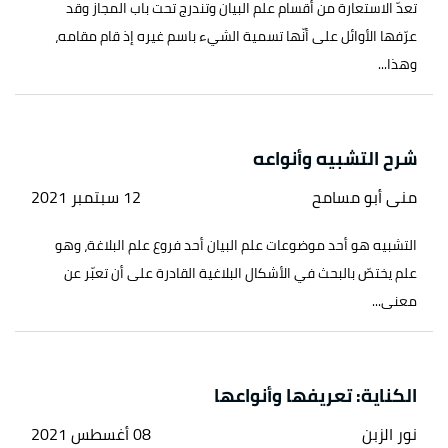
تعدّ الاستعارة من أقسام علم البيان وتندرج تحت باب المجاز وقد
عرّفها الأوائل على أنّها تسمية الشيء باسم غيره إذ قام مقامه،
وهذا...
شرح التشبيه وأنواعه
منى أبو مسامح
12 سبتمبر 2021
التشبيه هو أحد موضوعات علم البيان أحد فروع علم البلاغة، وهو
علم يختصّ بالبحث في الأشكال البلاغية القادرة على أن تعبّر عن
معنى...
الكناية: تعريفها وأنواعها
نور الزبن
08 أغسطس 2021