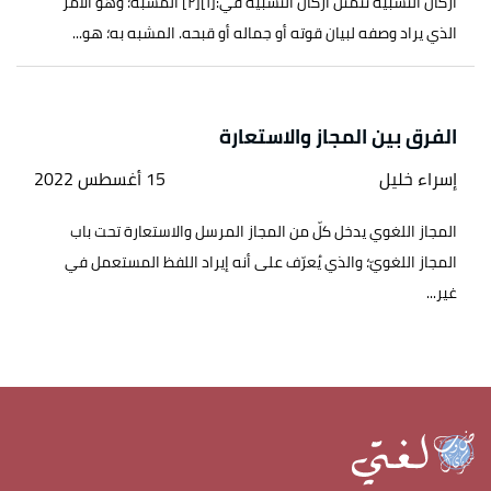
أركان التشبيه تتمثل أركان التشبيه في:[١][٢] المشبه؛ وهو الأمر
الذي يراد وصفه لبيان قوته أو جماله أو قبحه. المشبه به؛ هو...
الفرق بين المجاز والاستعارة
إسراء خليل
15 أغسطس 2022
المجاز اللغوي يدخل كلّ من المجاز المرسل والاستعارة تحت باب
المجاز اللغويّ؛ والذي يُعرّف على أنه إيراد اللفظ المستعمل في
غير...