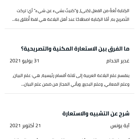
الكِناية لُغةً من الفعل (كنى)، و"كنيتُ بشيء عن شيء" أي؛ تركت
التّصريح به، أمّا الكِناية اصطلاحًا عند أهل البلاغة هي لفظ أُطلق به...
ما الفرق بين الاستعارة المكنية والتصريحية؟
غدير الخدام
31 يوليو 2021
ينقسم علم البلاغة العربية إلى ثلاثة أقسام رئيسية، هي: علم البيان،
وعلم المعاني، وعلم البديع، ويأتي المجاز من ضمن علم البيان...
شرح عن التشبيه والاستعارة
آية يونس
21 أكتوبر 2021