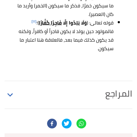
ما سيكون خمرًا، فذكر ما سيكون (الخمر) وأريد ما
كان (العصير).
[١١]
قوله تعالى: (
وَلَا يَلِدُوا إِلَّا
فَاجِرًا كَفَّارًا
)؛
فالمولود حين يولد لا يكون فاجراً أو كافراً، ولكنه
قد يكون كذلك فيما بعد، فالعلاقة هنا اعتبار ما
سيكون.
المراجع
أ
ب
ت
^
عبد الرحمن الميداني،
البلاغة العربية أسسها
وعلومها وفنونها
، صفحة 666. بتصرّف.
↑
الجواهري،
جواهر البلاغة
، صفحة 2. بتصرّف.