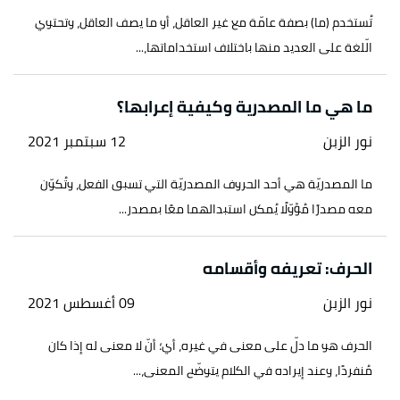
تُستخدم (ما) بصفة عامّة مع غير العاقل، أو ما يصف العاقل، وتحتوي
الّلغة على العديد منها باختلاف استخداماتها،...
ما هي ما المصدرية وكيفية إعرابها؟
نور الزبن
12 سبتمبر 2021
ما المصدريّة هي أحد الحروف المصدريّة التي تسبق الفعل، وتُكوّن
معه مصدرًا مُؤوّلًا يُمكن استبدالهما معًا بمصدر...
الحرف: تعريفه وأقسامه
نور الزبن
09 أغسطس 2021
الحرف هو ما دلّ على معنى في غيره، أي؛ أنّ لا معنى له إذا كان
مُنفردًا، وعند إيراده في الكلام يتوضّح المعنى،...