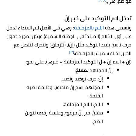
مواضع، هي:
تدخل لام التوكيد على خبر إنّ
وتسمى هذه
اللام بالمزحلقة
؛ وهي في الأصل لام الابتداء تدخل
على أول الكلام (المبتدأ في الجملة الاسمية) وبكن بمجرد دخول
حرف ناسخ يفيد التوكيد مثل (إنّ)، (تتزحلق) وتتحرك لتتصل مع
[٣]
الخبر، لذلك سميت بالمزحلقة:
(إنّ + اسم إنّ + لَ التوكيد المزحلقة + خبرها)، على نحو:
إنّ المجتهد
لمفلحٌ
:
إنّ: حرف توكيد ونصب.
المجتهدَ: اسم إنّ منصوب وعلامة نصبه
الفتحة.
اللام: اللام المزحلقة.
مفلحٌ: خبر إنّ مرفوع وعلامة رفعه تنوين
الضم.