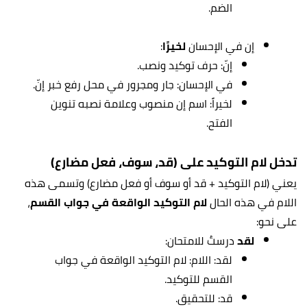
الضم.
إن في الإحسان
لخيرًا
:
إنّ: حرف توكيد ونصب.
في الإحسان: جار ومجرور في محل رفع خبر إنّ.
لخيراً: اسم إن منصوب وعلامة نصبه تنوين
الفتح.
تدخل لام التوكيد على (قد، سوف، فعل مضارع)
يعني (لام التوكيد + قد أو سوف أو فعل مضارع) وتسمى هذه
اللام في هذه الحال
لام التوكيد الواقعة في جواب القسم
،
على نحو:
لقد
درستُ للامتحان:
لقد: اللام: لام التوكيد الواقعة في جواب
القسم للتوكيد.
قد: للتحقيق.