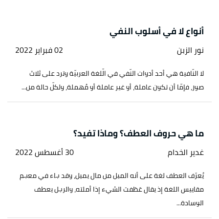
أنواع لا في أسلوب النفي
نور الزبن
02 فبراير 2022
لا النّافية هي أحد أدوات النّفي في الّلغة العربيّة وترد على ثلاث
صور، فإمّا أن تكون عاملة، أو غير عاملة أو مُهملة، ولكلّ حالة من...
ما هي حروف العطف؟ وماذا تفيد؟
غدير الخدام
30 أغسطس 2022
يُعرّف العطف لغة على أنه الميل من مال يميل، وقد جاء في معجم
مقاييس اللغة إذ يقال عَطَفت الشيء إذا أملته، والرجل يعطف
الوسادة...