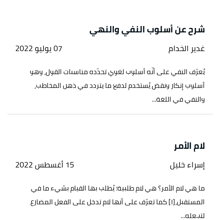
شرح عن أسلوب النفي والنهي
غدير الخدام
07 يوليو 2022
يُعرّف النفي على أنّه أسلوب لغوي تحدّده مناسبات القول، وهو
أسلوب إنكار ونقض يُستخدم لدفع ما يتردد في ذهن المخاطب،
والنفي في اللغة...
لام الأمر
إسراء خليل
15 أغسطس 2022
ما هي لام الأمر؟ هي لام طلبية؛ يُطلب بها القيام بشيء ما في
المستقبل،[١] كما تعرّف على أنها لام تدخل على الفعل المضارع
لتجعله...