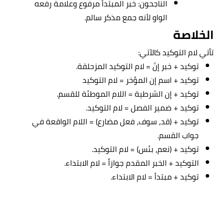
الناجحون: خبر المبتدأ مرفوع وعلامة رفعه
الواو لأنه جمع مذكر سالم.
الخلاصة
تأتي لام التوكيد كالآتي:
توكيد + خبر إنّ = لام التوكيد المزحلقة.
توكيد + اسم إن المؤخر = لام التوكيد
توكيد + إن الشرطية = اللام الموطئة للقسم.
توكيد + ضمير الفصل = لام التوكيد.
توكيد + (قد، سوف، فعل مضارع) = اللام الواقعة في
جواب القسم.
توكيد + (نعم، بئس) = لام التوكيد.
التوكيد + الخبر المقدم جوازاً = لام الابتداء.
توكيد + مبتدأ = لام الابتداء.