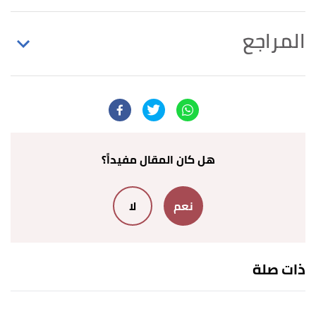
المراجع
↑
فاضل صالح السامرائي،
معاني النحو
، صفحة 318.
بتصرّف.
أ
ب
^
الجامعة البابلية،
جواز دخول لام التوكيد على خبر
إن
، صفحة 1. بتصرّف.
هل كان المقال مفيداً؟
↑
ظاهر شوكت البياتي،
أدوات الإعراب
، صفحة 186.
نعم
لا
بتصرّف.
↑
سورة إبراهيم، آية:7
ذات صلة
↑
سورة البقرة، آية:206
↑
سورة القلم ، آية:33