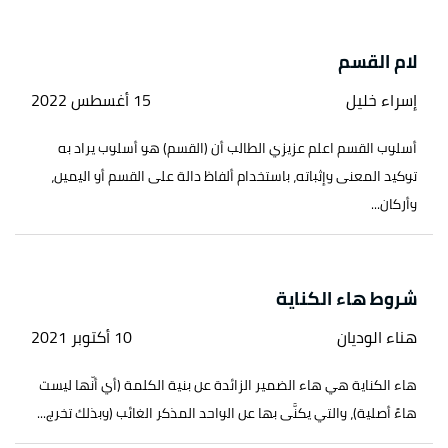
لام القسم
إسراء خليل
15 أغسطس 2022
أسلوب القسم اعلم عزيزي الطالب أن (القسم) هو أسلوب يراد به
توكيد المعنى وإثباته، باستخدام ألفاظ دالة على القسم أو اليمين،
وأركان...
شروط هاء الكناية
هناء الوديان
10 أكتوبر 2021
هاء الكناية هي هاء الضمير الزائدة عن بنية الكلمة (أي أنّها ليست
هاءً أصلية)، والتي يكنَّى بها عن الواحد المذكر الغائب (وبذلك تخرج...