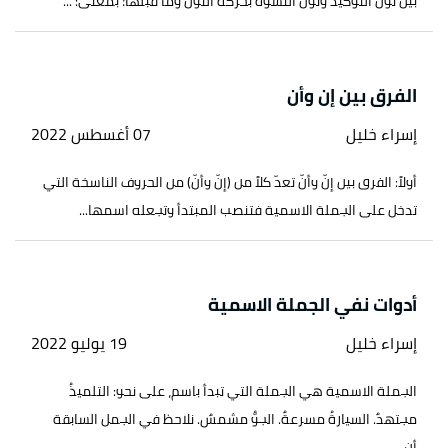
بين نون التوكيد ونون النسوة بحركة النون وما قبلها؛ بمعنى: ...
الفرق بين إن وأن
إسراء خليل
07 أغسطس 2022
أولاً: الفرق بين إنّ وأنّ تعدّ كلاً من (إنّ وأنّ) من الحروف الناسخة التي
تدخل على الجملة الاسمية فتنصب المبتدأ وتجعله اسمها...
أدوات نفي الجملة الاسمية
إسراء خليل
19 يوليو 2022
الجملة الاسمية هي الجملة التي تبدأ باسم، على نحو: التلميذُ
مجتهدٌ. السيارةُ مسرعةٌ. الجوُّ مشمسٌ. نلاحظ في الجمل السابقة
أن...