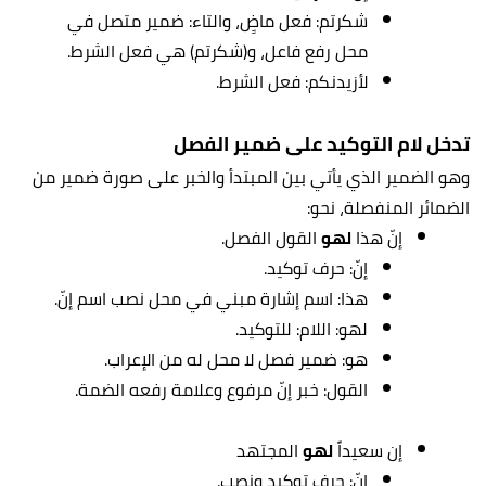
شكرتم: فعل ماضٍ، والتاء: ضمير متصل في
محل رفع فاعل، و(شكرتم) هي فعل الشرط.
لأزيدنكم: فعل الشرط.
تدخل لام التوكيد على ضمير الفصل
وهو الضمير الذي يأتي بين المبتدأ والخبر على صورة ضمير من
الضمائر المنفصلة، نحو:
إنّ هذا
لهو
القول الفصل.
إنّ: حرف توكيد.
هذا: اسم إشارة مبني في محل نصب اسم إنّ.
لهو: اللام: للتوكيد.
هو: ضمير فصل لا محل له من الإعراب.
القول: خبر إنّ مرفوع وعلامة رفعه الضمة.
إن سعيداً
لهو
المجتهد
إنّ: حرف توكيد ونصب.