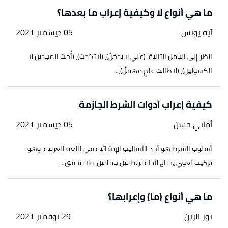
ما هي أنواع لا وكيفية إعراب ما بعدها؟
آية يونس
05 ديسمبر 2021
انظر إلى الجمل التالية: (علي لا يدخنُ)، (لا تكذبْ)، (أُحبُ المجدين لا
الكسولين)، (لا طالبَ علمٍ مهملٌ)،...
كيفية إعراب أدوات الشرط الجازمة
أماني حسن
05 ديسمبر 2021
أسلوب الشرط هو أحد الأساليب الإنشائية في اللغة العربية، وهو
تركيب لغوي يحتاج لأداة تربط بين جملتين، فلا تتحقق...
ما هي أنواع (ما) وإعرابها؟
نور الزبن
29 نوفمبر 2021