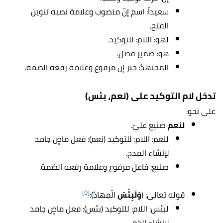
سعيداً: اسم إنّ منصوب وعلامة نصبه تنوين
الفتح.
لهو: اللام: للتوكيد.
هو: ضمير فصل.
المجتهدُ: خبر إن مرفوع وعلامة رفعه الضمة.
تدخل لام التوكيد على (نعم، بئس)
على نحو:
لنعم
صنيع عليّ.
لنعم: اللام: للتوكيد (نعم): فعل ماضٍ جامد
لإنشاء المدح.
صنيع: فاعل مرفوع وعلامة رفعه الضمة.
[٥]
قوله تعالى: (
وَلَبِئْسَ
الْمِهادُ):
لبئس: اللام: للتوكيد (بئس): فعل ماضٍ جامد
لإنشاء الذم.