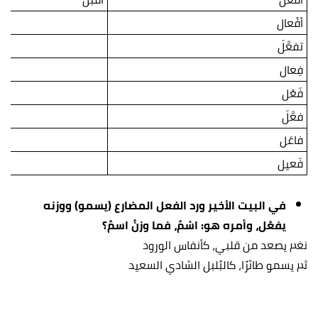
أفْعال
تفعَّلَ
فِعال
فَعْل
فعَّلَ
فاعَل
فَعيل
في البيت الأخير ورد الفعل المضارع (يسمو) ووزنه
يفعُل، وأمره هو: اسْمُ، فما وزنُ اسمُ؟
نغم يصعد من قلبي، كأنفاس الورود
ثم يسمو طائرًا، كالبُلبل الشادي السعيد