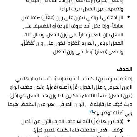
والفعل (تخَرَّجَ) وزنه (تفعَّلَ) بزيادة التاء في البداية
وتضعيف عين الفعل (حرف الراء).
الزيادة في الرباعي تكون على وزن (فَعْلَلَ) -كما قيل
سابقاً- وإذا دخل أحد حروف الزيادة أو التضعيف على
الفعل فإن التغيير يطرأ على وزن الفعل، ومثال ذلك
الفعل الرباعي المزيد (تَدَحْرَج) تكون على وزن تَفَعْلَلَ،
والفعل (تبعثر) أيضاً على وزن تَفعْلَلَ.
الحذف
إذا حُذِف حرف من الكلمة الأصلية فإنه يُحذَف ما يقابلها في
الوزن الصرفي؛ مثل الفعل: (قُلْ) أصله (قولْ)، ولكن حذفت الواو
(عين الفعل) منعاً للالتقاء ساكنين، لذا وزن هذا الفعل هو (فُلْ)
حيث حُذِف ما يقابله في الوزن الصرفي وهو عين الكلمة، وفيما
[٧]
يلي أمثلة توضيحية:
(قِفْ) وزنها (عِلْ) لأنه تم حذف الحرف الأول من الأصل
(
و
قف -
ف
عل) فحُذفت فاء الكلمة لتصبح (عِلْ).