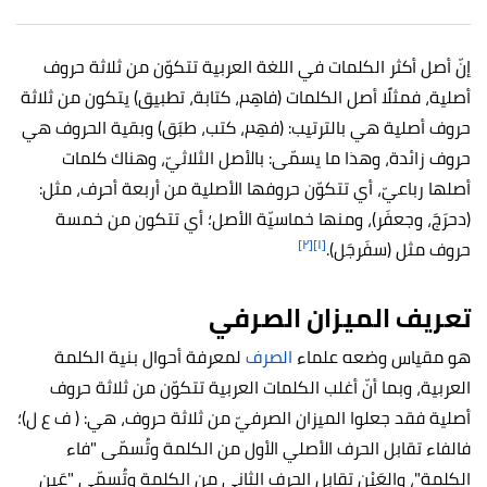
إنّ أصل أكثر الكلمات في اللغة العربية تتكوّن من ثلاثة حروف
أصلية، فمثلًا أصل الكلمات (فاهِم، كتابة، تطبيق) يتكون من ثلاثة
حروف أصلية هي بالترتيب: (فهِم، كتب، طبَق) وبقية الحروف هي
حروف زائدة، وهذا ما يسمّى: بالأصل الثلاثيّ، وهناك كلمات
أصلها رباعيّ، أي تتكوّن حروفها الأصلية من أربعة أحرف، مثل:
(دحرَجَ، وجعفَر)، ومنها خماسيّة الأصل؛ أي تتكون من خمسة
[٢]
[١]
حروف مثل (سفَرجَل).
تعريف الميزان الصرفي
هو مقياس وضعه علماء
الصرف
لمعرفة أحوال بنية الكلمة
العربية، وبما أنّ أغلب الكلمات العربية تتكوّن من ثلاثة حروف
أصلية فقد جعلوا الميزان الصرفيّ من ثلاثة حروف، هي: ( ف ع ل)؛
فالفاء تقابل الحرف الأصلي الأول من الكلمة وتُسمّى "فاء
الكلمة"، والعَيْن تقابل الحرف الثاني من الكلمة وتُسمّى "عَين