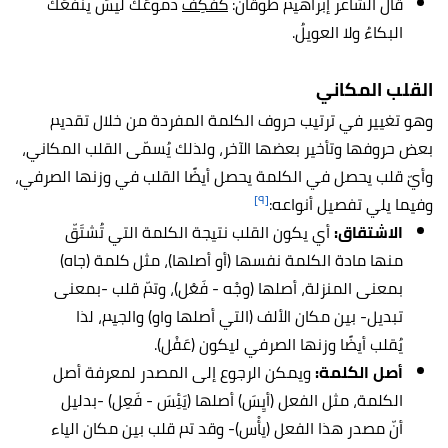
قال الشاعر إبراهيم طوقان:
كَفْكِفْ
دموعَكَ ليسَ ينفعُك
البكاءُ ولا العويلُ.
القلب المكاني
وهو تغيير في ترتيب حروف الكلمة المفردة من خلال تقديم
بعض حروفها وتأخير بعضها الآخر، ولذلك يُسمّى القلب المكاني،
وأيّ قلب يحصل في الكلمة يحصل أيضًا القلب في وزنها الصرفي،
[٩]
وفيما يلي تفصيل أنواعه:
الاشتقاق:
أي يكون القلب نتيجة الكلمة التي تُشتَقّ
منها مادة الكلمة نفسها (أو أصلها)، مثل كلمة (جاه)
بمعنى المنزلة، أصلها (وجْه - فَعْل)، وتمّ قلب -بمعنى
تبديل- بين مكان الألف (التي أصلها واو) والجيم، لذا
يُقلب أيضًا وزنها الصرفي ليكون (عَفْل).
أصل الكلمة:
ويمكن الرجوع إلى المصدر لمعرفة أصل
الكلمة، مثل الفعل (أيِسَ) أصلها (يَئِسَ - فَعِل) -بدليل
أنّ مصدر هذا الفعل (يأْس)- وقد تم قلب بين مكان الياء