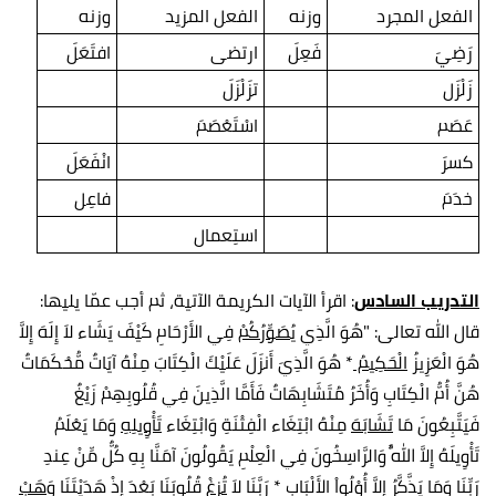
الفعل المجرد
وزنه
الفعل المزيد
وزنه
رَضِيَ
فَعِلَ
ارتضى
افتَعَلَ
زَلْزَل
تزَلْزَلَ
عَصَم
اسْتَعْصَمَ
كسرَ
انْفَعَلَ
خدَمَ
فاعِل
استِعمال
التدريب السادس
: اقرأ الآيات الكريمة الآتية، ثم أجب عمّا يليها:
قال الله تعالى: "هُوَ الَّذِي
يُصَوِّرُكُمْ
فِي الأَرْحَامِ كَيْفَ يَشَاء لاَ إِلَهَ إِلاَّ
هُوَ الْعَزِيزُ
الْحَكِيمُ
* هُوَ الَّذِيَ أَنزَلَ عَلَيْكَ الْكِتَابَ مِنْهُ آيَاتٌ مُّحْكَمَاتٌ
هُنَّ أُمُّ الْكِتَابِ وَأُخَرُ مُتَشَابِهَاتٌ فَأَمَّا الَّذِينَ فِي قُلُوبِهِمْ زَيْغٌ
فَيَتَّبِعُونَ مَا
تَشَابَهَ
مِنْهُ ابْتِغَاء الْفِتْنَةِ وَابْتِغَاء
تَأْوِيلِهِ
وَمَا يَعْلَمُ
تَأْوِيلَهُ إِلاَّ اللَّهُ وَالرَّاسِخُونَ فِي الْعِلْمِ يَقُولُونَ آمَنَّا بِهِ كُلٌّ مِّنْ عِندِ
رَبِّنَا وَمَا يَذَّكَّرُ إِلاَّ أُوْلُواْ الأَلْبَابِ * رَبَّنَا لاَ
تُزِغْ
قُلُوبَنَا بَعْدَ إِذْ هَدَيْتَنَا وَ
هَبْ