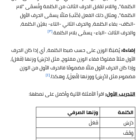
الكلمة"، واللام تقابل الحرف الثالث من الكلمة وتُسمّى "لام
الكلمة"، ومثال ذلك الفعل (كَتَب) مثلًا يسمّى الحرف الأول
-الكاف- بفاء الكلمة، والحرف الثاني -التاء- بعَيْن الكلمة،
[٣]
والحرف الثالث -الباء- يسمّى بلام الكلمة.
إضاءة:
يُضبَطُ الوزن على حسب ضبط الكلمة، أي إذا كان الحرف
الأول مثلاً مفتوحًا ففاء الوزن مفتوح، مثل (دَرَسَ) وزنها (فَعَل)،
وإذا كان الحرف الأول مثلًا مضمومًا فالحرف الأول من الوزن
[٤]
مضموم مثل (دُرِسَ) ووزنها (فُعِلَ)، وهكذا.
التدريب الأول:
اقرأ الأمثلة الآتية وأكمل على نمطها:
الكلمة
وزنها الصرفي
دَرَسَ
فَعَلَ
وَقَفَ