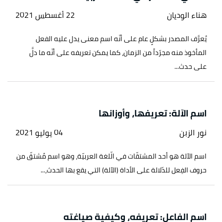
هناء الوديان
22 أغسطس 2021
يُعرَّف المصدر بشكلٍ عام على أنّه اسم معنى يدل عليه الفعل
المأخوذ منه مجرّداً من الزمان، كما يمكن تعريفه على أنّه ما دلَّ
على حدث...
اسم الآلة: تعريفها، وأوزانها
نور الزبن
04 يوليو 2021
اسم الآلة هو أحد المشتقّات في الّلغة العربيّة، وهو اسم مُشتقّ من
حروف الفِعل للدّلالة على الأداة (الآلة) التي يقع بها الحدث،...
اسم الفاعل: تعريفه، وكيفية صياغته