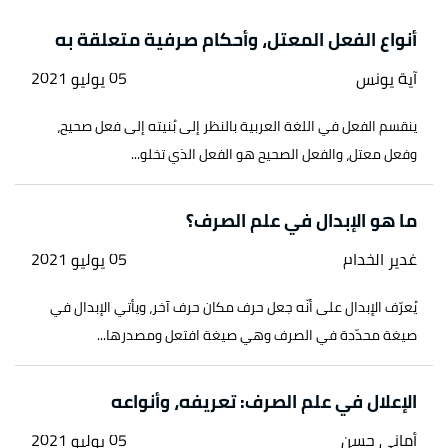
↑
عبده الراجحي،
التطبيق الصرفي
، صفحة 12. بتصرّف.
أنواع الفعل المعتل، وأحكام صرفية متعلقة به
آية يونس
05 يوليو 2021
↑
سورة البقرة، آية:255
↑
د محمد السامرائي،
الصرف العربي أحكام ومعان
،
ينقسم الفعل في اللغة العربية بالنظر إلى بُنيته إلى فعل صحيح،
صفحة 13-15. بتصرّف.
وفعل معتل، والفعل الصحيح هو الفعل الذي تخلو...
↑
عبده الراجحي،
التطبيق الصرفي
، صفحة 16-17.
ما هو الإبدال في علم الصرف؟
بتصرّف.
غدير الخدام
05 يوليو 2021
↑
سورة آل عمران، آية:6-8
يُعرّف الإبدال على أنّه جعل حرف مكان حرف آخر، ويأتي الإبدال في
صيغة محدّدة في الصرف وهي صيغة افتعل ومصدرها...
الإعلال في علم الصرف: تعريفه، وأنواعه
أماني حسن
05 يوليو 2021