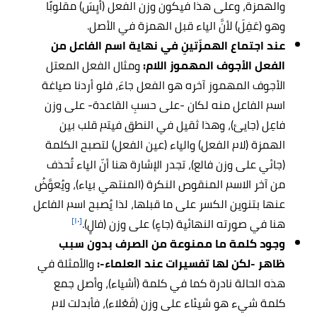
والهمزة، وعلى هذا فيكون وزن الفعل (أيِسَ) مقلوبًا
وهو (عَفِلَ) لأنَّ الياء قبل الهمزة في الأصل.
عند اجتماع الهمزَتينِ في نهاية اسم الفاعل من
الفعل الأجوف المهموز اللام:
ومثال الفعل المعتل
الأجوف المهموز آخره هو الفعل جاءَ، فلو أردنا صياغة
اسم الفاعل منه لكان -على حسبِ القاعدة- على وزن
فاعِل (جايئ)، وهذا ثقيل في النطق فيتم قلب بين
الهمزة (لام الفعل) والياء (عين الفعل) لتصبح الكلمة
(جائي على وزن فالع)، تجدر الإشارة هنا أنّ الياء تُحذف
من آخر الاسم المنقوص النكرة (المنتهي بياء)، ويُعوَّضُ
عنها بتنوين الكسر على ما قبلها، لذا يُصبح اسم الفاعل
[١٠]
هنا في صورته النهائية (جاءٍ) على وزن (فالٍ).
وجود كلمة ما ممنوعة من الصرف بدون سبب
ظاهر -لكن لها تفسيرات عند العلماء-:
والأمثلة في
هذه الحالة نادرة كما في كلمة (أشياء)، وأصل جمع
كلمة شيء هو شيئاء على وزن (فَعْلاء)، فأبدلت لام