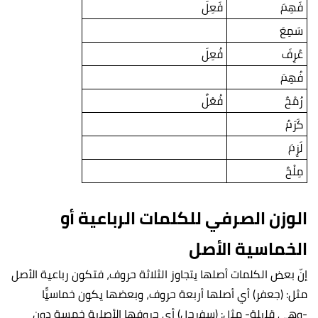
فَهِمَ
فَعِلَ
سَمِعَ
عُرِفَ
فُعِلَ
فُهِمَ
رُمْحٌ
فُعْلٌ
كَرَمٌ
لَزِمَ
مِلْحٌ
الوزن الصرفي للكلمات الرباعية أو
الخماسية الأصل
إنّ بعض الكلمات أصلها يتجاوز الثلاثة حروف، فتكون رباعية الأصل
مثل: (جعفر) أي أصلها أربعة حروف، وبعضها يكون خماسيًّا
-وهي قليلة- مثل: (سفرجل) أي حروفها الأصلية خمسة دون