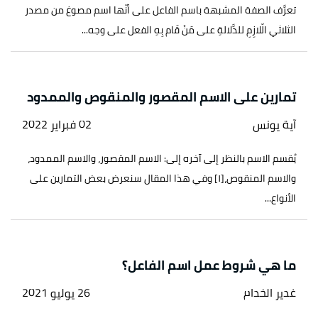
تعرَّف الصفة المشبهة باسم الفاعل على أنّها اسم مصوغ من مصدر
الثلاثي الّلازِمِ للدَّلالةِ على مَنْ قَام بِهِ الفعل على وجه...
تمارين على الاسم المقصور والمنقوص والممدود
آية يونس
02 فبراير 2022
يُقسم الاسم بالنظر إلى آخره إلى: الاسم المقصور، والاسم الممدود،
والاسم المنقوص،[١] وفي هذا المقال سنعرض بعض التمارين على
الأنواع...
ما هي شروط عمل اسم الفاعل؟
غدير الخدام
26 يوليو 2021