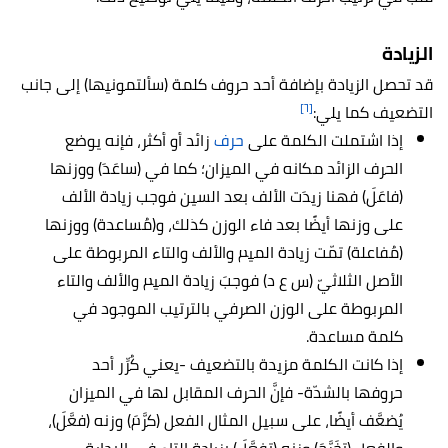
الزيادة
قد تحصل الزيادة بإضافة أحد حروف كلمة (سألتمونيها) إلى جانب
[٦]
التضعيف كما يلي:
إذا اشتملت الكلمة على
حرف
زائد أو أكثر، فإنه يوضع
الحرف الزائد مكانه في الميزان؛ كما في (ساعَدَ) ووزنها
(فاعَلَ) فهنا زيدَت الألف بعد السين فوجب زيادة الألف
على وزنها أيضًا بعد فاء الوزن كذلك، و(مُساعدة) ووزنها
(مُفاعلة) تمّت زيادة الميم والألف والتاء المربوطة على
الأصل الثلاثيّ (س ع د) فوجبَ زيادة الميم والألف والتاء
المربوطة على الوزن الصرفي بالترتيب الموجود في
كلمة مساعدة.
إذا كانت الكلمة مزيدة بالتضعيف -يعني كُرِّر أحد
حروفها بالشدّة- فإنَّ الحرف المقابل لها في الميزان
يُضعَّف أيضًا، على سبيل المثال الفعل (كرَّمَ) وزنه (فعَّلَ)،