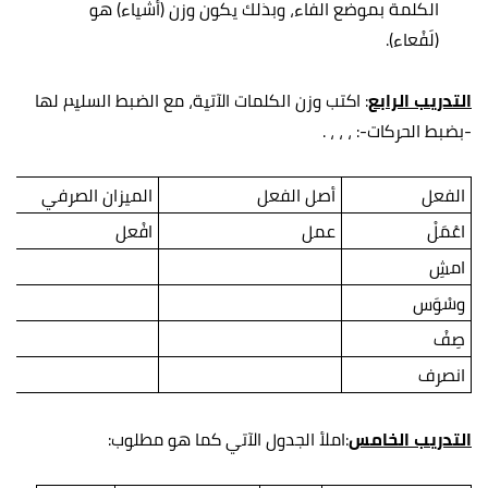
الكلمة بموضع الفاء، وبذلك يكون وزن (أشياء) هو
(لَفْعاء).
التدريب الرابع
: اكتب وزن الكلمات الآتية، مع الضبط السليم لها
-بضبط الحركات-: ، ، ، .
الفعل
أصل الفعل
الميزان الصرفي
اعْمَلْ
عمل
افْعل
امشِ
وسْوَس
صِفْ
انصرف
التدريب الخامس
:املأ الجدول الآتي كما هو مطلوب: