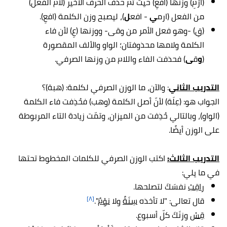
(ارْمِ) وزنها (افْعِ) حيث تم حذف الحرف الأخير (لام الفعل)
من الفعل (ارم
ي
- افع
ل
)، ليصبح وزن الكلمة (افعِ).
(قِ) -وهو فعل الأمر من وقى- ووزنها (عِ) لأن فاء
الكلمة ولامها محذوفتان؛ الواو والألف المقصورة
(
و
ق
ى
) فحذفت الفاء واللام من وزنها الصرفي.
التدريب الثاني
: والآن، ما الوزن الصرفي لكلمة: (هبة)؟
الجواب هو: (عِلَة) لأنّ أصل الكلمة (وهب) فحُذِفت فاء الكلمة
(الواو)، وبالتالي حُذِفت من الميزان، وتمّت زيادة التاء المربوطة
على الوزن أيضًا.
التدريب الثالث:
اكتب الوزن الصرفي للكلمات المخطوط تحتها
في ما يلي:
راقِبْ
نفسَكَ لتصلحها.
[٨]
قال تعالى: "لا تأخذه
سِنَةٌ
ولا
نوْمٌ
".
قِسْ
وزنَكَ كلّ أسبوع.