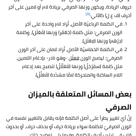
حروف الزيادة، ويكون وزنها الصرفي بزيادة لام أو لامين على آخِر
[٥]
أحرف (ف ع ل) كالآتي:
في الكلمة الرباعيّة الأصل، تُزاد لام واحدة على آخر
الوزن الصرفيّ؛ مثل كلمة (جَعْفَر) وزنها (فَعْلَل)، وكلمة
(دِرْهَم) وزنها (فِعْلَل).
في الكلمة الخماسيّة الأصل، تُزاد لامان على آخر الوزن
الصرفيّ؛ ليصبح الوزن
فعلّل
-وهو نادر- بإدغام اللامين،
مثل كلمة (سفَرْجَلُ) وزنها (فَعَلْلَلُ) لتصبح بعد إدغام
اللام الساكنة والمتحركة لامًا مشدّدة (فَعَلَّلُ).
بعض المسائل المتعلقة بالميزان
الصرفي
إنَّ أيّ تغيير يطرأ على أصل الكلمة فإنه يقابل بالتغيير نفسه في
الوزن الصرفيّ للكلمة سواء بزيادة حرف أو بحذف حرف، أو بحدوث
قلب في ترتيب أحرف الكلمة، وفيما يلي توضيح ذلك: