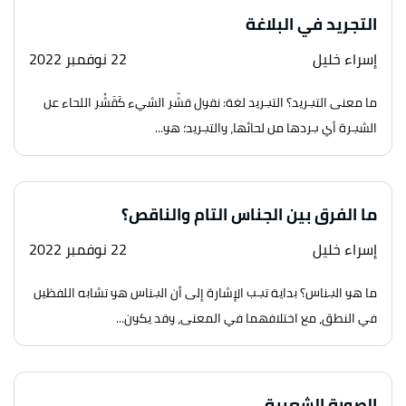
التجريد في البلاغة
إسراء خليل
22 نوفمبر 2022
ما معنى التجريد؟ التجريد لغة: نقول قشّر الشيء كَقَشْر اللحاء عن
الشجرة أي جردها من لحائها، والتجريد؛ هو...
ما الفرق بين الجناس التام والناقص؟
إسراء خليل
22 نوفمبر 2022
ما هو الجناس؟ بداية تجب الإشارة إلى أن الجناس هو تشابه اللفظين
في النطق، مع اختلافهما في المعنى، وقد يكون...
الصورة الشعرية