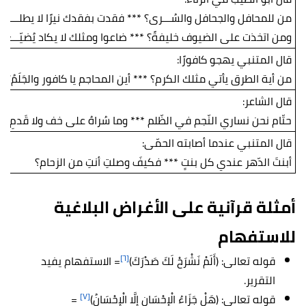
من للمحافل والجحافل والسُـــرى؟ *** فقدت بفقدك نيرًا لا يطلــــع
ومن اتخذت على الضيوف خليفةً؟ *** ضاعوا ومثلك لا يكاد يُضيّـــع
قال المتنبي يهجو كافورًا:
من أية الطرق يأتي مثلك الكرم؟ *** أين المحاجم يا كافور والجَلَمُ؟
قال الشاعر:
حتّام نحن نساري النّجم في الظّلم *** وما سُراهُ على خف ولا قَدمِ؟
قال المتنبي عندما أصابته الحمّى:
أبنتَ الدّهر عندي كل بنتٍ *** فكيفَ وصلتِ أنتِ من الزحام؟
أمثلة قرآنية على الأغراض البلاغية
للاستفهام
[٦]
قوله تعالى: (أَلَمْ نَشْرَحْ لَكَ صَدْرَكَ)
= الاستفهام يفيد
التقرير.
[٧]
قوله تعالى: (هَلْ جَزَاءُ الْإِحْسَانِ إِلَّا الْإِحْسَانُ)
=