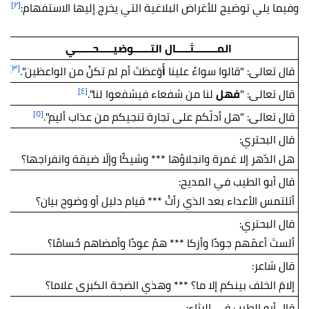
[٢]
وفيما يلي توضيح للأغراض البلاغية التي يخرج إليها الاستفهام:
المــــــــثـــــال التــــــوضيـــــحــــــي
[٣]
قال تعالى: "قالوا سواءٌ علينا
أَ
وَعظتَ أم لم تكنْ من الواعظين".
[٤]
قال تعالى: "
فهل
لنا من شفعاء فيشفعوا لنا".
[٥]
قال تعالى: "هل أدلّكم على تجارة تنجيكم من عذاب أليم".
قال البحتري:
هل الدّهر إلا غمرة وانجلاؤها *** وشيكًا وإلّا ضيقة وانفراجها؟
قال أبو الطيب في المديح:
أتلتمس الأعداء بعد الذي رأتْ *** قيام دليل أو وضوح بيان؟
قال البحتري:
ألستَ أعمّهم جودًا وأزكا *** همُ عودًا وأمضاهم حُسامًا؟
قال شاعر:
إلامَ الخلف بينكم إلا ما؟ *** وهذي الضجة الكبرى علاما؟
قال أبو الطيب في الرثاء: