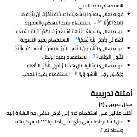
الاستفهام يفيد
النفي
.
قوله تعالى: (قَالُوا يَا شُعَيْبُ أَصَلَاتُكَ تَأْمُرُكَ أَنْ نَتْرُكَ مَا
[٨]
يَعْبُدُ آبَاؤُنَا)
= الاستفهام يفيد التهكم والسخرية.
قوله تعالى: (سَوَاءٌ عَلَيْهِمْ أَسْتَغْفَرْتَ لَهُمْ أَمْ لَمْ تَسْتَغْفِرْ
[٩]
لَهُمْ لَن يَغْفِرَ اللَّهُ لَهُمْ)
= الاستفهام يفيد التسوية.
قوله تعالى: (أَتَأْمُرُونَ النَّاسَ بِالْبِرِّ وَتَنسَوْنَ أَنفُسَكُمْ وَأَنْتُمْ
[١٠]
تَتْلُونَ الْكِتَابَ)
= الاستفهام يفيد الإنكار.
قوله تعالى: (وَقَالُوا مَالِ هَذَا الرَّسُولِ يَأْكُلُ الطَّعَامَ
[١١]
وَيَمْشِي فِي الْأَسْوَاقِ)
= الاستفهام يفيد التعجب.
أمثلة تدريبية
مثال تدريبي (1)
اُكتب مثالين على استفهام خرج إلى غرض بلاغي مع الإشارة إليه:
قال الشاعر: أضاعوني وأيّ فتى أضاعوا *** ليوم كريهة
وسداد ثغر؟.