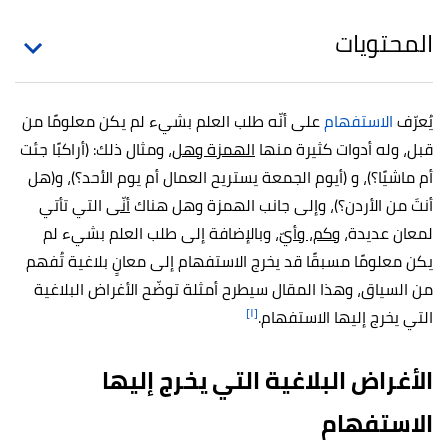
المحتويات
يُعرّف
الاستفهام
على أنّه طلب العلم بشيء لم يكن معلومًا من
قبل، وله أدوات كثيرة منها
الهمزة وهل
، ومثال ذلك: (أراكبًا جئت
أم ماشيًا؟)، و (أيوم الجمعة يستريح العمال أم يوم الأحد؟)، و(هل
أنتَ من الأردن؟)، وإلى جانب الهمزة وهل هناك
أنّى
التي تأتي
لمعان عديدة،
وكم، وأيّ
، وبالإضافة إلى طلب العلم بشيء لم
يكن معلومًا مسبقًا قد يخرج الاستفهام إلى معانٍ بلاغية تُفهم
من السياق، وهذا المقال سيطرح أمثلة توضّح الأغراض البلاغية
[١]
التي يخرج إليها الاستفهام.
الأغراض البلاغية التي يخرج إليها
الاستفهام