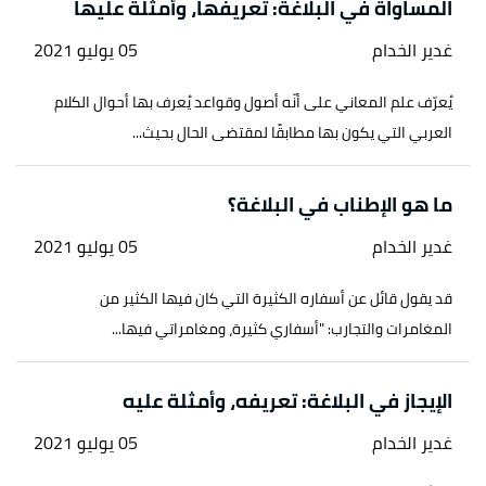
المساواة في البلاغة: تعريفها، وأمثلة عليها
↑
سورة المنافقون، آية:6
غدير الخدام
05 يوليو 2021
↑
سورة البقرة ، آية:44
يُعرّف علم المعاني على أنّه أصول وقواعد يُعرف بها أحوال الكلام
العربي التي يكون بها مطابقًا لمقتضى الحال بحيث...
↑
سورة الفرقان، آية:7
↑
عبد العزيز عتيق،
علم المعاني
، صفحة 97. بتصرّف.
ما هو الإطناب في البلاغة؟
غدير الخدام
05 يوليو 2021
قد يقول قائل عن أسفاره الكثيرة التي كان فيها الكثير من
المغامرات والتجارب: "أسفاري كثيرة، ومغامراتي فيها...
الإيجاز في البلاغة: تعريفه، وأمثلة عليه
غدير الخدام
05 يوليو 2021