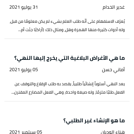
غدير الخدام
31 يوليو 2021
يُعرّف الاستفهام على أنّه طلب العلم بشيء لم يكن معلومًا من قبل،
وله أدوات كثيرة منها الهمزة وهل، ومثال ذلك: (أراكبًا جئت أم...
ما هي الأغراض البلاغية التي يخرج إليها النهي؟
أماني حسن
05 يوليو 2021
يعد النهي أسلوباً إنشائياً طلبياً، يقصد به طلب الإقلاع والتوقف عن
الفعل طلبًا ملزمًا، وله صيغة واحدة، وهي الفعل المضارع المقترن...
ما هو الإنشاء غير الطلبي؟
هناء الوديان
05 سبتمبر 2021