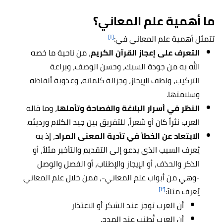
ما أهمية علم المعاني؟
[١]
تتمثل أهمية علم المعاني في:
التعرف على إعجاز القرآن الكريم
، من ناحية ما خصه
الله به من جودة السبك، وحسن الوصف، وبراعة
التركيب، ولطف الإيجاز، وجزالة كلماته، وعذوبة ألفاظه
وسلامتها.
النظر في أسرار البلاغة والفصاحة وتأملها
، وما قاله
العرب نثراً كان أو شعراً، للتفريق بين جيد الكلام ورديئه.
الابتعاد عن الخطأ في تأدية المعنى المراد
، إذ به
يُعرف السبب الذي يدعو إلى التقديم والتأخير مثلاً، أو
الذكر والحذف، أو الإيجاز والإطناب، أو الفصل والوصل
-وهي من أبواب علم المعاني-، فمن خلال علم المعاني
[٢]
يُعرف مثلاً:
أن العرب توجز عند الشكر أو الاعتذار
أن العرب تُطنب عند المدح.