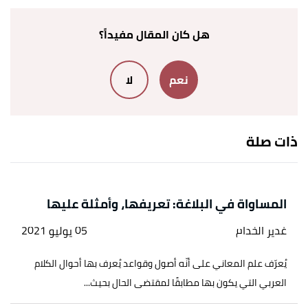
جواهر البلاغة في البيان والمعاني والبديع
، صفحة 298.
بتصرّف.
هل كان المقال مفيداً؟
↑
احمد الهاشمي،
جواهر البلاغة
، صفحة 300. بتصرّف.
نعم
لا
↑
" أخلاي بالفيحاء إن طال بعدكم"
،
الديوان
، اطّلع عليه
بتاريخ 28/8/2023.
ذات صلة
أ
ب
ت
ث
^
احمد الهاشمي،
البلاغة في المعاني والبيان
والبديع جواهر البلاغة في المعاني والبيان والبديع
،
صفحة 303. بتصرّف.
المساواة في البلاغة: تعريفها، وأمثلة عليها
↑
سورة الكهف، آية:18
غدير الخدام
05 يوليو 2021
↑
سورة المائدة ، آية:44
يُعرّف علم المعاني على أنّه أصول وقواعد يُعرف بها أحوال الكلام
↑
سورة الأعراف، آية:157
العربي التي يكون بها مطابقًا لمقتضى الحال بحيث...
أ
ب
ت
ث
^
احمد الهاشمي،
جواهر البلاغة في البيان