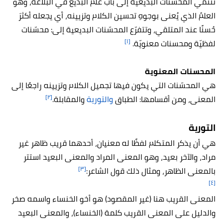
تنتمي المحسنات البديعية إلى باب علم البديع في البلاغة، وهو
العلمُ الذي يُعنى بوجوهِ تحسين الكلام وتزيينه، أي يجعله أكثرَ
حُسنًا عند المتلقي، وتتفرّع المحسّنات البديعية إلى: محسّنات
[١]
لفظيّة ومحسنات معنويّة.
المحسنات المعنوية
هي المحسّنات التي يكون فيها تجميل الكلام وتزيينه راجعًا إلى
[٢]
المعنى، ومن أقسامها: الطباق
والتورية
والمقابلة.
التورية
هي أن يذكر المتكلم لفظًا له معنيان، أحدهما قريب ظاهر غير
مراد، والآخر بعيد، وهو المعنى المراد والمعنى البعيد استتر
[٣]
بالمعنى الظاهر، ومثال ذلك قول الشاعر:
[٤]
المعنى القريب هنا (غير المقصود) هو أخو الخنساء واسمه صخر
والدليل على المعنى القريب كلمة (الخنساء)، والمعنى البعيد