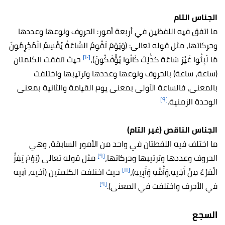
الجناس التام
ما اتفق فيه اللفظين في أربعة أمور: الحروف ونوعها وعددها
وحركاتها، مثل قوله تعالى:
(وَيَوْمَ تَقُومُ السَّاعَةُ يُقْسِمُ الْمُجْرِمُونَ
[١٠]
مَا لَبِثُوا غَيْرَ سَاعَة كذَٰلِكَ كَانُوا يُؤْفَكُونَ)،
حيث اتفقت الكلمتان
(ساعة، ساعة) بالحروف ونوعها وعددها وترتيبها واختلفت
بالمعنى، فالساعة الأولى بمعنى يوم القيامة والثانية بمعنى
[٩]
الوحدة الزمنية.
الجناس الناقص (غير التام)
ما اختلف فيه اللفطتان في واحد من الأمور السابقة، وهي
[٩]
الحروف وعددها وترتيبها وحركاتها،
مثل قوله تعالى
(
يَوْمَ يَفِرُّ
[١١]
الْمَرْءُ مِنْ أَخِيهِ
،
وَأُمِّهِ وَأَبِيهِ)،
حيث اخنلفت الكلمتين (أخيه، أبيه
[٩]
في الأحرف واختلفت في المعنى).
السجع