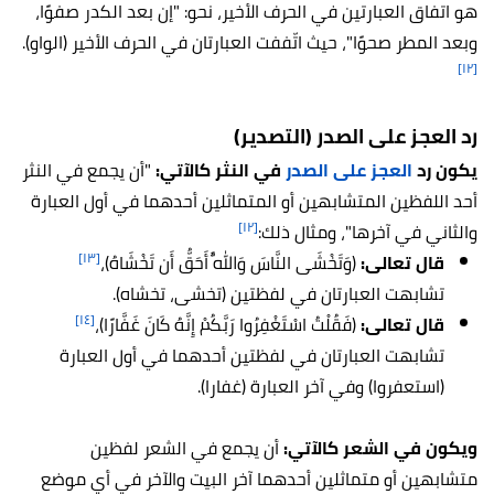
هو اتفاق العبارتين في الحرف الأخير، نحو: "إن بعد الكدر صفوًا،
وبعد المطر صحوًا"، حيث اتّففت العبارتان في الحرف الأخير (الواو).
[١٢]
رد العجز على الصدر (التصدير)
يكون رد
العجز على الصدر
في النثر كالآتي:
"أن يجمع في النثر
أحد اللفظين المتشابهين أو المتماثلين أحدهما في أول العبارة
[١٢]
والثاني في آخرها"، ومثال ذلك:
[١٣]
قال تعالى:
(وَتَخْشَى النَّاسَ وَاللَّهُ أَحَقُّ أَن تَخْشَاهُ)،
تشابهت العبارتان في لفظتين (تخشى، تخشاه).
[١٤]
قال تعالى:
(فَقُلْتُ اسْتَغْفِرُوا رَبَّكُمْ إِنَّهُ كَانَ غَفَّارًا)،
تشابهت العبارتان في لفظتين أحدهما في أول العبارة
(استعفروا) وفي آخر العبارة (غفارا).
ويكون في الشعر كالآتي:
أن يجمع في الشعر لفظين
متشابهين أو متماثلين أحدهما آخر البيت والآخر في أي موضع