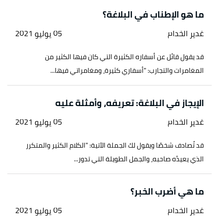
والمعاني والبديع
، صفحة 325. بتصرّف.
ما هو الإطناب في البلاغة؟
↑
سورة الروم، آية:55
غدير الخدام
05 يوليو 2021
↑
سورة عبس، آية:34
قد يقول قائل عن أسفاره الكثيرة التي كان فيها الكثير من
المغامرات والتجارب: "أسفاري كثيرة، ومغامراتي فيها...
أ
ب
^
احمد الهاشمي،
البلاغة في المعاني والبيان
والبديع جواهر البلاغة في المعاني والبيان والبديع
،
صفحة 330. بتصرّف.
الإيجاز في البلاغة: تعريفه، وأمثلة عليه
غدير الخدام
05 يوليو 2021
↑
سورة الأحزاب، آية:37
↑
سورة نوح، آية:10
قد تُصادف شخصًا ويقول لك الجملة الآتية: "الكلام الكثير والمتكرر
الذي يعيدُه صاحبه، والجمل الطويلة التي تدور...
↑
"سريع إلى ابن العم يلطم وجهه"
،
الديوان
، اطّلع عليه
بتاريخ 30/8/2023.
ما هي أضرب الخبر؟
غدير الخدام
05 يوليو 2021