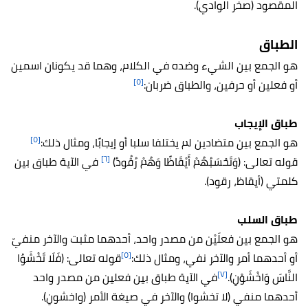
المقصود (صخر الوادي).
الطباق
هو الجمع بين الشيء وضده في الكلام، وهما قد يكونان اسمين
[٥]
أو فعلين أو حرفين، والطباق ضربان:
طباق الإيجاب
[٥]
هو الجمع بين متضادين لم يختلفا سلبا أو إيجابًا، ومثال ذلك:
[٦]
قوله تعالى: (وَتَحْسَبُهُمْ أَيْقَاظًا وَهُمْ رُقُودٌ)
في الآية طباق بين
كلمتي (أيقاظ، رقود).
طباق السلب
هو الجمع بين فعلَيْن من مصدر واحد، أحدهما مثبت والآخر منفيّ
[٥]
أو أحدهما أمر والآخر نفي، ومثال ذلك:
قوله تعالى: (فَلَا تَخْشَوُا
[٧]
النَّاسَ وَاخْشَوْنِ).
في الآية طباق بين فعلين من مصدر واحد
أحدهما منفي (لا تخشوا) والآخر في صيغة الأمر (واخشونِ).