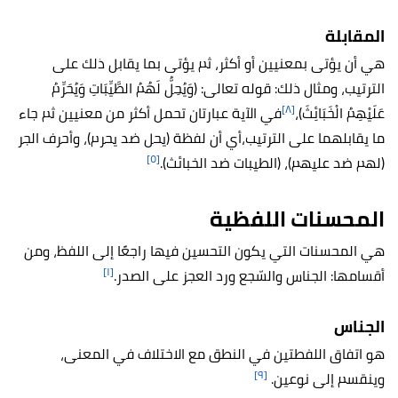
المقابلة
هي أن يؤتى بمعنيين أو أكثر، ثم يؤتى بما يقابل ذلك على
الترتيب، ومثال ذلك: قوله تعالى: (وَيُحِلُّ لَهُمُ الطَّيِّبَاتِ وَيُحَرِّمُ
[٨]
عَلَيْهِمُ الْخَبَائِثَ)،
في الآية عبارتان تحمل أكثر من معنيين ثم جاء
ما يقابلهما على الترتيب،أي أن لفظة (يحل ضد يحرم)، وأحرف الجر
[٥]
(لهم ضد عليهم)، (الطيبات ضد الخبائث).
المحسنات اللفظية
هي المحسنات التي يكون التحسين فيها راجعًا إلى اللفظ، ومن
[١]
أقسامها: الجناس والسّجع ورد العجز على الصدر.
الجناس
هو اتفاق اللفطتين في النطق مع الاختلاف في المعنى،
[٩]
وينقسم إلى نوعين.