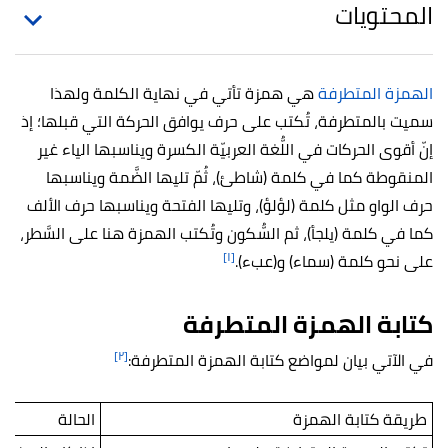
المحتويات
الهمزة المتطرفة
هي همزة تأتي في نهاية الكلمة ولهذا
سميت بالمتطرفة، تُكتب على حرف يوافق الحركة التي قبلها؛ إذ
إنّ أقوى الحركات في اللُّغة العربيّة الكسرة ويناسبها الياء غير
المنقوطة كما في كلمة (شاطئ)، ثُمّ تليها الضَّمة ويناسبها
حرف الواو مثل كلمة (لؤلؤ)، وتليها الفتحة ويناسبها حرف الألف
كما في كلمة (يلجأ)، ثم السُّكون وتُكتب الهمزة هنا على السَّطر،
[١]
على نحو كلمة (سماء) و(عبء).
كتابة الهمزة المتطرفة
[٢]
في الآتي بيان لمواضع كتابة الهمزة المتطرفة:
طريقة كتابة الهمزة
الحالة