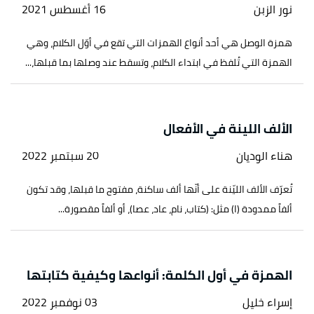
نور الزبن
16 أغسطس 2021
همزة الوصل هي أحد أنواع الهمزات التي تقع في أوّل الكلام، وهي
الهمزة التي تُلفظ في ابتداء الكلام، وتسقط عند وصلها بما قبلها،...
الألف اللينة في الأفعال
هناء الوديان
20 سبتمبر 2022
تُعرّف الألف الليّنة على أنّها ألف ساكنة، مفتوح ما قبلها، وقد تكون
ألفاً ممدودة (ا) مثل: (كتاب، نام، عاد، عصا)، أو ألفاً مقصورة...
الهمزة في أول الكلمة: أنواعها وكيفية كتابتها
إسراء خليل
03 نوفمبر 2022