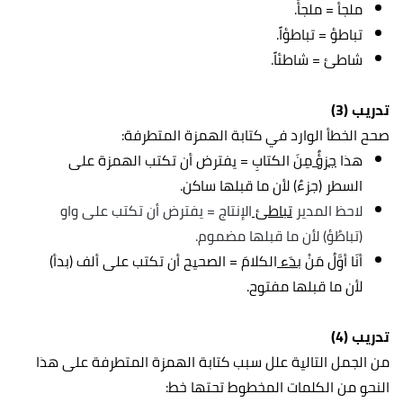
ملجأ = ملجأً.
تباطؤ = تباطؤاً.
شاطئ = شاطئاً.
تدريب (3)
صحح الخطأ الوارد في كتابة الهمزة المتطرفة:
هذا
جزؤٌ
مِنَ الكتابِ = يفترض أن تكتب الهمزة على
السطر (جزءٌ) لأن ما قبلها ساكن.
لاحظ المدير
تباطئ
الإنتاج = يفترض أن تكتب على واو
(تباطُؤ) لأن ما قبلها مضموم.
أنَا أوَّلُ مَنْ
بدَء
الكلامَ = الصحيح أن تكتب على ألف (بدأ)
لأن ما قبلها مفتوح.
تدريب (4)
من الجمل التالية علل سبب كتابة الهمزة المتطرفة على هذا
النحو من الكلمات المخطوط تحتها خط: