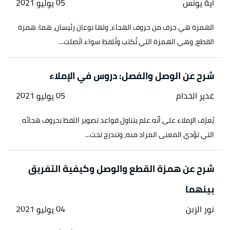
آية يونس
05 يوليو 2021
الهمزة هي حرف من حروف الهجاء، ولها نوعان رئيسان، هما: همزة
القطع، وهي الهمزة التي تُكتب وتُلفظ سواء اتّصلت...
شرح عن الوصل والفصل: دروس في الإملاء
غدير الخدام
05 يوليو 2021
يُعرّف الإملاء على أنّه علم يتناول قواعد تصوير اللفظ بحروف هجائه
التي تؤدي المعنى المراد منه، وتندرج تحت...
شرح عن همزة القطع والوصل وكيفية التفريق
بينهما
نور الزبن
04 يوليو 2021