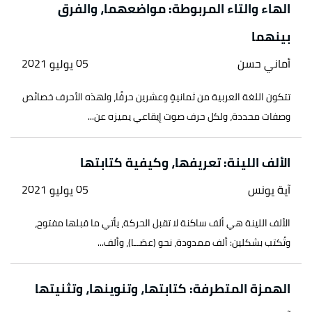
الهاء والتاء المربوطة: مواضعهما، والفرق
بينهما
أماني حسن
05 يوليو 2021
تتكون اللغة العربية من ثمانيةٍ وعشرين حرفًا، ولهذه الأحرف خصائص
وصفات محددة، ولكل حرف صوت إيقاعي يميزه عن...
الألف اللينة: تعريفها، وكيفية كتابتها
آية يونس
05 يوليو 2021
الألف اللينة هي ألف ساكنة لا تقبل الحركة، يأتي ما قبلها مفتوح،
وتُكتب بشكلين: ألف ممدودة، نحو (عصَــا)، وألف...
الهمزة المتطرفة: كتابتها، وتنوينها، وتثنيتها