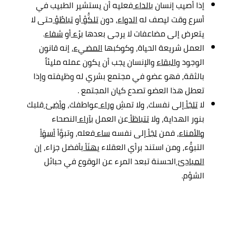
إذا أصيب إنسان
بالداء
فعليه أن يستشير الطبيب في
أسرع وقت ليصف له
الدواء
، دون
تلكُّؤ
أو
تباطُؤ
حتى لا
يتعرض إلى مضاعفات لا يرجى بعدها
برْء
أو
شفاء
.
العمل شريعة الحياة، وكوكبها
المضيء
، إنه قانون
الوجود و
البقاء
والإنسان يجب أن يكون عمله مليئاً
بالثقة، فهو عضو في مجتمع بشري له وظيفته وإذا
تعطل هذا العضو تصدع كيان المجتمع .
لا
تلجَأ
إلى نفسك، ولا تمشِ
وراء
عواطفك،
وأضِئ
قلبك
بنور الهداية، ولا
تتباطَأ
عن العمل
بآراء
النصحاء
والأمناء
، فمن
لجَأ
إلى نفسه
ساء
فعله، وتبوَّأ
أسوَأ
التبوُّء، ومن استند برأي العقلاء
يهنَأ
بأفضل جزاء، إن
المبادِئ
الحسنة تبعد المرء عن الوقوع في حبائل
الشؤم.