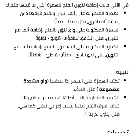
في الآتي حالات إضافة تنوين الفتح للهمزة التي ما قبلها متحرك:
الهمزة المكتوبة على ألف، تنوّن بالفتح فوقها دون
إضافة ألف أخرى، مثل (صدأ - صدأً)
الهمزة المكتوبة على واو، تنوّن بالفتح بإضافة ألف مع
التنوين، مثل: (تكافؤ، تكافؤًا)، و(لؤلؤ - لؤلؤاً)
الهمزة المكتوبة على الياء تنوّن بالفتح بإضافة ألف مع
التنوين، على نحو (بادئ - بادئاً)، (شاطئ - شاطئاً).
تنبيه
تكتب الهمزة على السطر إذا سبقها
(واو مشددة
مضمومة )
مثل: التبوُّء.
الهمزة المتطرفة التي أصلها همزة متوسطة، والتي
حُذف الحرف الأخير منها لسبب إعرابي تبقى كما هي،
[٤]
مثل: ينأى، لم ينأَ.
تدريبات