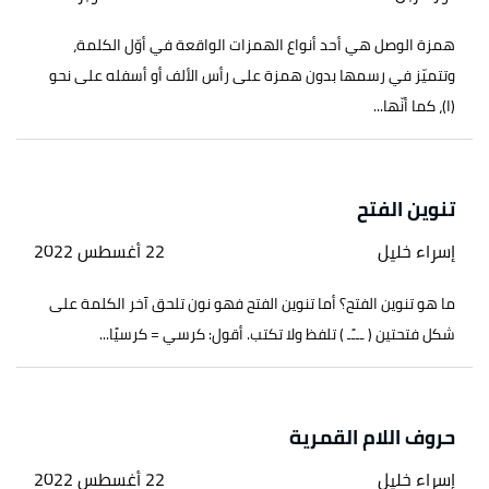
همزة الوصل هي أحد أنواع الهمزات الواقعة في أوّل الكلمة،
وتتميّز في رسمها بدون همزة على رأس الألف أو أسفله على نحو
(ا)، كما أنّها...
تنوين الفتح
إسراء خليل
22 أغسطس 2022
ما هو تنوين الفتح؟ أما تنوين الفتح فهو نون تلحق آخر الكلمة على
شكل فتحتين ( ـــًـ ) تلفظ ولا تكتب. أقول: كرسي = كرسيًا...
حروف اللام القمرية
إسراء خليل
22 أغسطس 2022