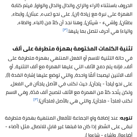
الحروف باستثناء (الراء والزاي والذال والدال والواو)، فيتم كتابة
الهمزة على نبرة مع زيادة (ان)، على نحو (عبء، عبئان)، و(بطء،
بطئان)، و(شيء - شيئان)، وهنا نجد أن كلاً من (الباء، والطاء،
[٣]
والياء) هي أحرف تتصل بما يليها.
تثنية الكلمات المختومة بهمزة متطرفة على ألف
في حالة التثنية للاسم أو الفعل المنتهي بهمزة متطرفة على
ألف، فإنه يتم دمج الألف التي عليها الهمزة مع ألف التثنية، أو
ألف الاثنين ليصبحا ألفًا واحدة، والتي توضع عليها إشارة المَدة (آ)،
على نحو (يلجأ - يلجآن)، حيث تكتب في الأصل يلجأان في الفعل،
ولكن يتّحد كلاً من الهمزة مع الألف لتصبح ألف مَدّة، وفي الاسم
[٣]
تكتب (ملجأ - ملجآن)، والتي هي بالأصل (ملجأان).
تنويه
: عند إضافة واو الجماعة للأفعال المنتهية بهمزة متطرفة
تبقى على السَّطر إذا كان ما قبلها غير قابلٍ للاتصال، مثل: (أضاء -
أضاءوا)، و(شاء - شاءوا ).