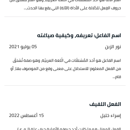
حروف الفِعل للدّلالة على الأداة (الآلة) التي يقع بها الحدث،...
اسم الفاعل: تعريفه، وكيفية صياغته
نور الزبن
05 يوليو 2021
اسم الفاعل هو أحد المُشتقّات في الّلغة العربيّة، وهو صفة تُشتقّ
من الفعل المعلوم؛ للاستدلال على معنى وقع من الموصوف بها، أو
قام...
الفعل اللفيف
إسراء خليل
15 أغسطس 2022
الفعل المعتل هو ما كانت أحد حروفه الأصلية حرف علة (ا، و، ي)،