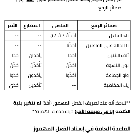
ضمائر الرفع:
ضمائر الرفع
الماضي
المضارع
الأمر
تاء الفاعل
أخَذْتُ / تَ / تِ
--
--
نا الدالة على الفاعلين
أخذْنَا
--
--
ألف الاثنين
أخَذَا
يأخذَان
خذا
نون النسوة
أخذْنَ
تَأْخذْنَ
خذْنَ
واو الجماعة
أخذُوا
يأخذون
خذوا
ياء المخاطبة
--
تأخذين
خذي
**نلاحظ أنه عند تصريف الفعل المهموز (أخذ)
لم تتغير بنية
الكلمة
إلا في صيغة الأمر؛
حيث حذفت الهمزة**
القاعدة العامة في إسناد الفعل المهموز