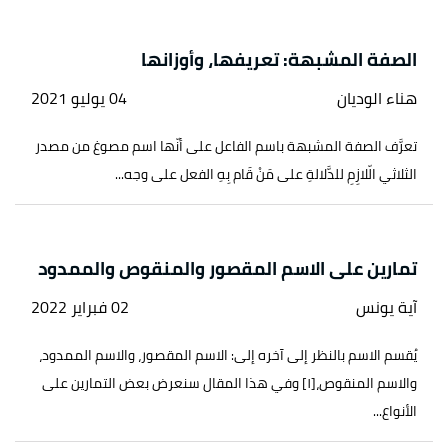
الصفة المشبهة: تعريفها، وأوزانها
هناء الوديان
04 يوليو 2021
تعرَّف الصفة المشبهة باسم الفاعل على أنّها اسم مصوغ من مصدر
الثلاثي الّلازِمِ للدَّلالةِ على مَنْ قَام بِهِ الفعل على وجه...
تمارين على الاسم المقصور والمنقوص والممدود
آية يونس
02 فبراير 2022
يُقسم الاسم بالنظر إلى آخره إلى: الاسم المقصور، والاسم الممدود،
والاسم المنقوص،[١] وفي هذا المقال سنعرض بعض التمارين على
الأنواع...