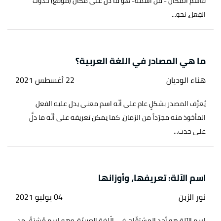
فاسم المكان - من اسمه- هو ما دلّ على مكان (موقع) حدوث
الفِعل، نحو...
ما هي المصادر في اللغة العربية؟
هناء الوديان
22 أغسطس 2021
يُعرَّف المصدر بشكلٍ عام على أنّه اسم معنى يدل عليه الفعل
المأخوذ منه مجرّداً من الزمان، كما يمكن تعريفه على أنّه ما دلَّ
على حدث...
اسم الآلة: تعريفها، وأوزانها
نور الزبن
04 يوليو 2021
اسم الآلة هو أحد المشتقّات في الّلغة العربيّة، وهو اسم مُشتقّ من