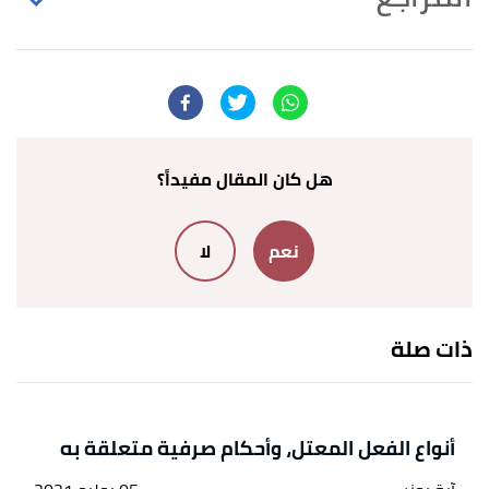
↑
أنستاس الكرملي،
مجلة لغة العرب العراقية
، صفحة
94. بتصرّف.
↑
جامعة الملك سعود،
الفعل المهموز
، صفحة 1.
بتصرّف.
هل كان المقال مفيداً؟
↑
محمد محي الدين عبد الحميد،
دروس في التصريف
،
نعم
لا
صفحة 152-154. بتصرّف.
ذات صلة
أنواع الفعل المعتل، وأحكام صرفية متعلقة به