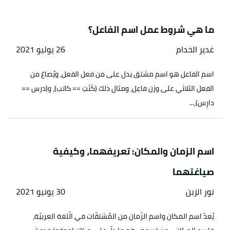
ما هي شروط عمل اسم الفاعل؟
غدير الخدام
26 يوليو 2021
اسم الفاعل هو اسم مشتق يدل على من فعل الفعل، ويُصاغ من
الفعل الثلاثي على وزن فاعِل، ومثال ذلك (كَتَبَ == كاتب)، و(درس ==
دارِس)،...
اسم الزمان والمكان: تعريفهما، وكيفية
صياغتهما
نور الزبن
30 يونيو 2021
يُعدّ اسم المكان واسم الزّمان من المُشتقّات في الّلغة العربيّة،