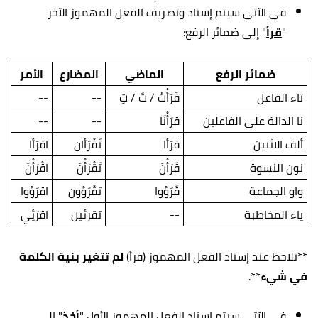
في الآتي سيتم إسناد وتصريف الفعل المهموز الآخر
"
قرأ
" إلى ضمائر الرفع:
ضمائر الرفع
الماضي
المضارع
الأمر
تاء الفاعل
قَرَأْتُ / تَ / تِ
--
--
نا الدالة على الفاعلين
قرَأْنَا
--
--
ألف الاثنين
قرَأا
تَقْرَأان
اقرَأا
نون النسوة
قَرَأْنَ
تَقْرَأْنَ
اقْرَأْنَ
واو الجماعة
قَرَؤوا
تقْرَؤون
اقرَؤوا
ياء المخاطبة
--
تقرئين
اقرَئِي
**نلاحظ عند إسناد الفعل المهموز (قرأ)
لم تتغير بنية الكلمة
في شيء
**.
في الآتي سيتم إسناد الفعل المهموز الأول "
أخذ
" إلى