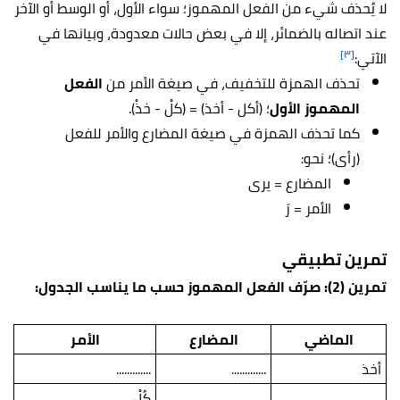
لا يُحذف شيء من الفعل المهموز؛ سواء الأول، أو الوسط أو الآخر
عند اتصاله بالضمائر، إلا في بعض حالات معدودة، وبيانها في
[٣]
الآتي:
تحذف الهمزة للتخفيف، في صيغة الأمر من
الفعل
المهموز الأول
؛ (أكل - أخذ) = (كلْ - خذْ).
كما تحذف الهمزة في صيغة المضارع والأمر للفعل
(رأى)؛ نحو:
المضارع = يرى
الأمر = رَ
تمرين تطبيقي
تمرين (2): صرّف الفعل المهموز حسب ما يناسب الجدول:
الماضي
المضارع
الأمر
أخذ
.............
.............
.............
.............
كُلْ