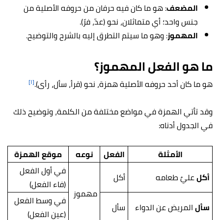
المضعف
: هو ما كان فيه حرفان من حروفه الأصلية من
جنس واحد؛ أي متماثلان، نحو (عدّ، فرّ).
المهموز
: وهو ما سيتم التطرق إليه بالشرح والتوضيح.
ما هو الفعل المهموز؟
[١]
هو ما كان أحد حروفه الأصلية همزة، نحو (قرأ، سأل، رأى).
وقد تأتي الهمزة في مواضع مختلفة من الكلمة، وتوضيح ذلك
في الجدول أدناه:
الأمثلة
الفعل
نوعه
موقع الهمزة
في أول الفعل
أكل
عليٌ طعامه
أكل
(فاء الفعل)
مهموز
في وسط الفعل
سأل
المريض عن الدواء
سأل
(عين الفعل)