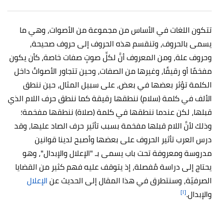
تتكون اللغات في الأساس من مجموعة من الأصوات، وهي ما
يسمى بالحروف، وتنقسم هذه الحروف إلى حروف صحيحة،
وحروف علة، ومن المعروف أنَّ لكلِّ صوتٍ صفات خاصة، كأن يكون
مفخمًا أو رقيقًا، وغيرها من الصفات، وحين تتجاور الأصواتُ داخل
الكلمة تؤثر بعضها في بعض، على سبيل المثال، حين ننطق
الألف في كلمة (سلام) ننطقها رقيقة كما ننطق حرف اللام الذي
قبلها، لكن عندما ننطقها في كلمة (صلاة) ننطقها مفخمة؛
وذلك لأنَّ اللام قبلها مفخمة بسبب تأثير حرف الصاد عليها، وقد
درس العرب تأثير الحروف على بعضها وأصبح لدينا قوانين
مدروسة ومعروفة تحت باب يسمى بـ "الإعلال والإبدال"، وهو
يحتاج إلى دراسة مُفصلة، إذ يتوقف عليه فهم كثير من القضايا
الصرفيّة، وسنتطرق في هذا المقال إلى الحديث عن
الإعلال
[١]
والإبدال.