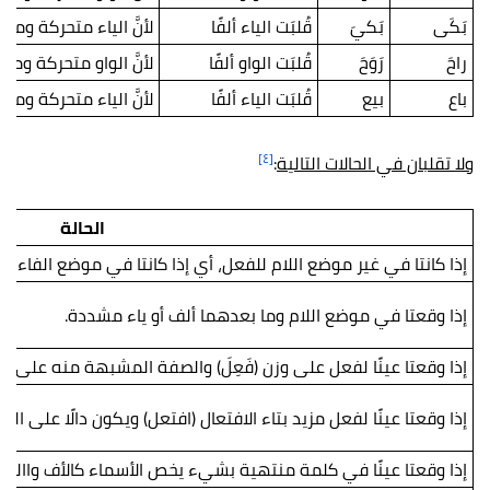
بَكَى
بَكيَ
قُلبَت الياء ألفًا
لأنَّ الياء متحركة وما
راحَ
رَوَحَ
قُلبَت الواو ألفًا
لأنَّ الواو متحركة وما
باع
بيع
قُلبَت الياء ألفًا
لأنَّ الياء متحركة وما
[٤]
ولا تقلبان في الحالات التالية
:
الحالة
إذا كانتا في غير موضع اللام للفعل، أي إذا كانتا في موضع الفاء أو ال
إذا وقعتا في موضع اللام وما بعدهما ألف أو ياء مشددة.
إذا وقعتا عينًا لفعل على وزن (فَعِلَ) والصفة المشبهة منه على وزن 
إذا وقعتا عينًا لفعل مزيد بتاء الافتعال (افتعل) ويكون دالًا على ال
إذا وقعتا عينًا في كلمة منتهية بشيء يخص الأسماء كالأف واالنون