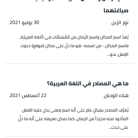
صياغتهما
نور الزبن
30 يونيو 2021
يُعدّ اسم المكان واسم الزّمان من المُشتقّات في الّلغة العربيّة،
فاسم المكان - من اسمه- هو ما دلّ على مكان (موقع) حدوث
الفِعل، نحو...
ما هي المصادر في اللغة العربية؟
هناء الوديان
22 أغسطس 2021
يُعرَّف المصدر بشكلٍ عام على أنّه اسم معنى يدل عليه الفعل
المأخوذ منه مجرّداً من الزمان، كما يمكن تعريفه على أنّه ما دلَّ
على حدث...