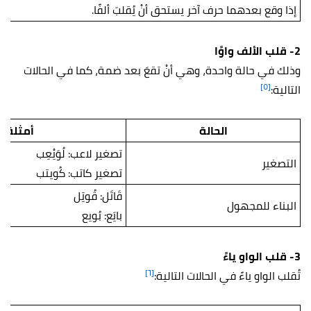
إذا وقع بعدهما حرف آخر يستحق أنْ يُقلبَ ألفًا.
2- قلب الألف واوًا
وذلك في حالة واحدة، وهي أنْ تقعَ بعد ضمة، كما في الحالات
[٥]
التالية:
الحالة
أمثلة
تصغير لاعب: لُوَيْعِب
التصغير
تصغير كاتب: كُويتب
قَاتَل: قُوتِل
البناء للمجهول
بايَع: بُويع
3- قلب الواو ياءً
[٦]
تُقلب الواو ياءً في الحالات التالية: