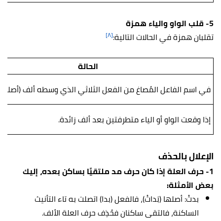
5- قلب الواو والياء همزة
[٨]
تقلبان همزة في الحالات التالية:
الحالة
في اسم الفاعل المُصاغ من الفعل الثلاثي الذي وسطه ألف (أصلها وا
إذا وقعت الواو أو الياء متطرفتين بعد ألف زائدة.
الإعلال بالحذف
1- حرف العلة إذا كان حرف مد ملتقيًا بساكن بعده، إليك
بعض الأمثلة:
بدتْ: أصلها (بَداتْ)، فالفعل (بدا) اتصلت به تاء التأنيث
الساكنة، فالتقى ساكنان فحُذِف حرف العلة الألف.