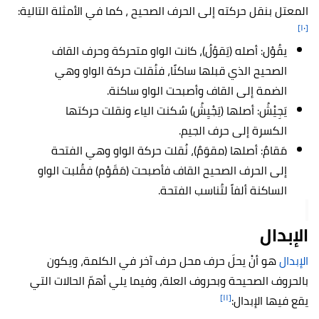
المعتل بنقل حركته إلى الحرف الصحيح ، كما في الأمثلة التالية:
[١٠]
يقُوْل: أصله (يَقوُلُ)، كانت الواو متحركة وحرف القاف
الصحيح الذي قبلها ساكنًا، فنُقلت حركة الواو وهي
الضمة إلى القاف وأصبحت الواو ساكنة.
يَجِيْشُ: أصلها (يَجْيِشُ) سُكنت الياء ونقلت حركتها
الكسرة إلى حرف الجيم.
مَقامٌ: أصلها (مقوَمٌ)، نُقلت حركة الواو وهي الفتحة
إلى الحرف الصحيح القاف فأصبحت (مَقَوْم) فقُلبت الواو
الساكنة ألفاً لتُناسب الفتحة.
الإبدال
الإبدال
هو أنْ يحلَ حرف محل حرف آخر في الكلمة، ويكون
بالحروف الصحيحة وبحروف العلة، وفيما يلي أهمّ الحالات التي
[١١]
يقع فيها الإبدال: