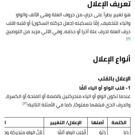
تعريف الإعلال
هو تغيير يطرأ على حرفٍ من حروف العلة وهي الألف والواو
والياء للتخفيف، إمَّا بتسكينه (جعل حركته السكون) أو قلبه (قلب
حرف العلة لحرف علة آخر) أو حذفه، وفي الآتي مزيد من التوضيح.
[٢]
أنواع الإعلال
الإعلال بالقلب
1- قلب الواو أو الياء ألفًا
عندما تكون الواو أو الياء متحركتين بالضمة أو الفتحة أو الكسرة،
[٣]
والحرف الذي قبلهما مفتوحًا، كما في الأمثلة التالية:
الكلمة
أصلها
الإعلال/ التغيير
الس
دَنا
دَنَوَ
قُلبَت الواو ألفًا
لأنَّ الواو متحركة وما