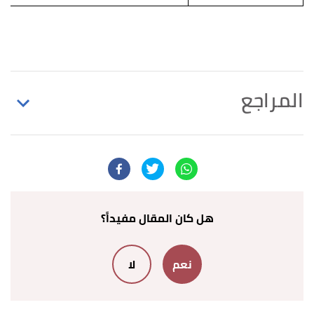
المراجع
↑
عبده الراجحي،
التطبيق الصرفي
، صفحة 155 156.
بتصرّف.
↑
أحمد بن محمد الحملاوي،
شذا العرف في فن الصرف
،
صفحة 121. بتصرّف.
هل كان المقال مفيداً؟
أ
ب
ت
^
تمام حسان،
اللغة العربية معناها ومبناها
،
نعم
لا
صفحة 276. بتصرّف.
↑
عبده الراجحي،
التطبيق الصرفي
، صفحة 175 176.