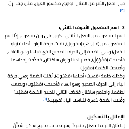
في الفعل الأمر من المثال الواوي مكسور العين، مثل: قِفْ، زِنْ.
[٣]
3- اسم المفعول الأجوف الثلاثي:
اسم المفعول من الفعل الثلاثي يكون على وزن مفعول، إذًا اسم
المفعول من (قال) هو (مقوول)، نقلت حركة الواو الأصلية (واو
الفعل) وهي الضمة إلى الحرف الصحيح الذي قبلها وهو القاف،
فأصبحت (مَقُوْوْلٌ)، فصار لدينا واوان ساكنتان، فحذُفت إحداهما
وأصبحت الكلمة (مقول).
وكذلك كلمة (مَهيبٌ) أصلها (مَهْيُوبٌ)، نُقلت الضمة وهي حركة
الياء إلى الحرف الصحيح وهو الهاء فأصبحت (مَهُيْوب) ويصعب
نطقها، واجتمع ساكنان فحُذف الثاني لتصبح الكلمة (مَهُيْب)
[٩]
وقُلبت الضمة كسرة لتناسب الياء (مَهِيب).
الإعلال بالتسكين
إذا كان الحرف المعتل متحركًا وقبله حرف صحيح ساكن، سُكَّنَ