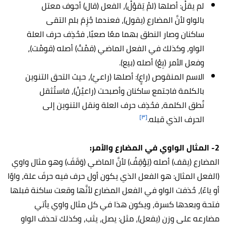
لم يقلْ: أصلها (لمْ يَقوْلْ)، الفعل (قال) أجوف معتل
بالواو لأنَّ المضارع (يقول)، فعندما جُزِمَ بلم التقى
ساكنان وصار النطق بهما معًا صعبًا، فحُذِف حرف العلة
الواو، وكذلك في الفعل الماضي (قمْتُ) أصله (قومْت)،
وفعل الأمر (بِعْ) أصله (بيع).
الاسم المنقوص (راعٍ): أصلها (راعيُ)، حيث التحق التنوين
بالكلمة فاجتمع ساكنان وأصبحت (راعيُنْ)، فاستُثقل
نُطق الكلمة، فحُذِف حرف العلة ونقل التنوين إلى
[٣]
الحرف الذي قبله.
2- المثال الواوي في المضارع والأمر:
المضارع (يقف) أصله (يَوْقِفُ) لأنَّ الماضي (وَقَفَ) وهو مثال واوي
(الفعل المثال: هو الفعل الذي يكون أول حرف فيه حرفَ علة، واوًا
أو ياءً)، حُذفت الواو في الفعل المضارع لأنَّها وقعت ساكنة قبلها
فتحة وبعدها كسرة، ويكون هذا في كل مثال واوي يأتي
مضارعه على وزن (يفعل)، مثل: يصل، يثب، وكذلك تحذف الواو