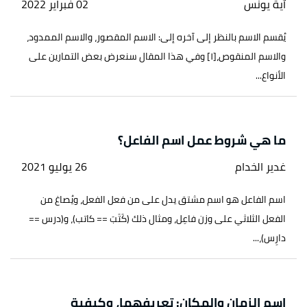
آية يونس
02 فبراير 2022
يُقسم الاسم بالنظر إلى آخره إلى: الاسم المقصور، والاسم الممدود،
والاسم المنقوص،[١] وفي هذا المقال سنعرض بعض التمارين على
الأنواع...
ما هي شروط عمل اسم الفاعل؟
غدير الخدام
26 يوليو 2021
اسم الفاعل هو اسم مشتق يدل على من فعل الفعل، ويُصاغ من
الفعل الثلاثي على وزن فاعِل، ومثال ذلك (كَتَبَ == كاتب)، و(درس ==
دارِس)،...
اسم الزمان والمكان: تعريفهما، وكيفية