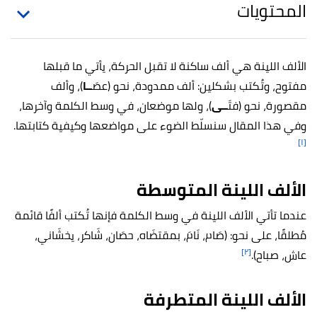
المحتويات
الألف اللينة هي ألف ساكنة لا تقبل الحركة، يأتي ما قبلها
مفتوح، وتُكتب بشكلين: ألف ممدودة، نحو (عصَ
ــا
)، وألف
مقصورة، نحو (فتَ
ــى
)، ولها موضعان، في وسط الكلمة وآخرها،
وفي هذا المقال سنسلّط الضوء على مواضعها وكيفية كتابتها.
[١]
الألف اللينة المتوسطة
عندما تأتي الألف اللينة في وسط الكلمة فإنها تُكتب ألفًا قائمة
مُطلقًا، على نحو: (صَام، نَامَ، بمقتضَاه، حصَان، شَاكر، يخشَاني،
[٢]
عاش، صباح).
الألف اللينة المتطرفة