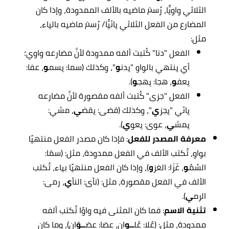
الثلاثي واويًّا، رُسمَ ماضيه بالألف الممدودة، وإذا كان
المضارع من الفعل الثلاثي يائيًّا/ رُسمَ ماضيه بالياء،
مثل:
الفعل "دنا" كُتبت ألفه ممدودة لأنَّ مضارعه واوي؛
أي ينتهي بالواو "يدن
و
"، وكذلك (سما: يسم
و
، عفا:
يعف
و
، هجا: يهج
و
).
الفعل "جزى" كُتبت ألفه مقصورة لأنَّ مضارعه
يائي "يجز
ي
"، وكذلك (قضى: يقض
ي
، مشي:
يمش
ي
، عوى: يعو
ي
).
معرفة المصدر للفعل
: فإذا كان مصدر الفعل منتهيًا
بواو، تُكتب الألف في الفعل ممدودة، مثل: (سمَا:
السُمُ
و
، غَزَا: الغز
و
)، وإذا كان الفعل منتهيًا بياء، تُكتب
الألف في الفعل مقصورة، مثل: (نأى: النأ
ي
، رمى:
الرم
ي
).
تثنية الاسم
: فما كان المثنى فيه واوًا تُكتب ألفه
ممدودة، مثل: (عُلا: عُل
ــو
ان، عصَا: عصَ
ــوَ
ان)، وما كان