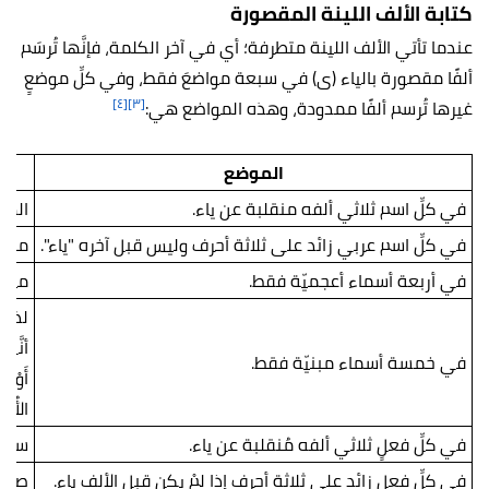
كتابة الألف اللينة المقصورة
عندما تأتي الألف اللينة متطرفة؛ أي في آخر الكلمة، فإنَّها تُرسَم
ألفًا مقصورة بالياء (ى) في سبعة مواضعَ فقط، وفي كلِّ موضعٍ
[٤]
[٣]
غيرها تُرسم ألفًا ممدودة، وهذه المواضع هي:
الموضع
في كلِّ اسم ثلاثي ألفه منقلبة عن ياء.
الهد
في كلِّ اسم عربي زائد على ثلاثة أحرف وليس قبل آخره "ياء".
مصطفَ
في أربعة أسماء أعجميّة فقط.
موسى
لدَى.
أنَّ
في خمسة أسماء مبنيّة فقط.
أَوْل
الأُل
في كلِّ فعلٍ ثلاثي ألفه مُنقلبة عن ياء.
سعى
في كلِّ فعل زائد على ثلاثة أحرف إذا لمْ يكن قبل الألف ياء.
صلَّى