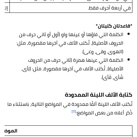
في أربعة أحرف فقط.
إلى،
*قاعدتان كليتان*
الكلمة التي فاؤها أو عينها واو (أول أو ثاني حرف من
الحروف الأصلية)، تُكتب الألف في آخرها مقصورة، مثل:
(الهوى، وقى، وعى).
الكلمة التي عينها همزة (ثاني حرف من الحروف
الأصلية)، تُكتب الألف في آخرها مقصورة، مثل: (بَأى،
شَأى، فَأى).
كتابة الألف اللينة الممدودة
تُكتب الألف اللينة ألفًا ممدودة في المواضع التالية، باستثناء ما
[٥]
ذُكر أعلاه من بعض المواضع:
الموضع