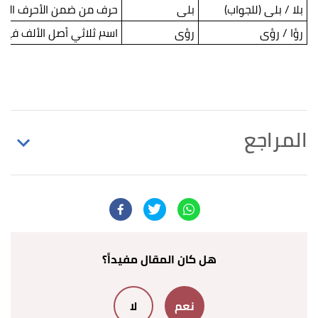
بلا / بلى (للجواب)
بلى
حرف من ضمن الأحرف الأرب
رؤا / رؤى
رؤى
اسم ثلاثي أصل الألف فيه ي
المراجع
↑
الدكتور فهمي النجار،
قواعد الإملاء في عشرة دروس
سهلة
، صفحة 21. بتصرّف.
↑
عبد السلام هارون،
قواعد الإملاء
، صفحة 22-23.
بتصرّف.
هل كان المقال مفيداً؟
↑
عبد السلام هارون،
قواعد الإملاء
، صفحة 23 - 28.
نعم
لا
بتصرّف.