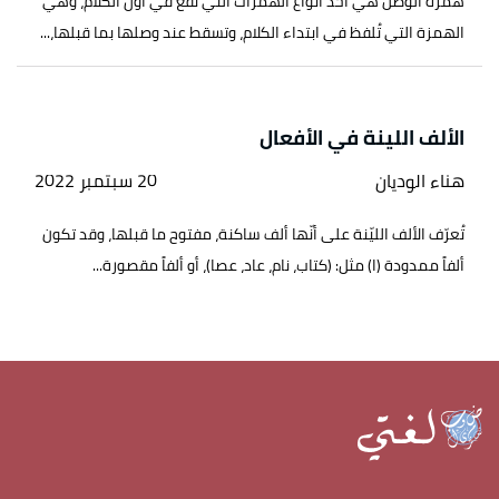
همزة الوصل هي أحد أنواع الهمزات التي تقع في أوّل الكلام، وهي
الهمزة التي تُلفظ في ابتداء الكلام، وتسقط عند وصلها بما قبلها،...
الألف اللينة في الأفعال
هناء الوديان
20 سبتمبر 2022
تُعرّف الألف الليّنة على أنّها ألف ساكنة، مفتوح ما قبلها، وقد تكون
ألفاً ممدودة (ا) مثل: (كتاب، نام، عاد، عصا)، أو ألفاً مقصورة...