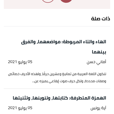
↑
أحمد محمد أبو بكر،
القواعد الذهبية في الإملاء
والترقيم
، صفحة 27 - 29. بتصرّف.
ذات صلة
↑
الدكتور فهمي النجار،
قواعد الإملاء في عشرة دروس
سهلة
، صفحة 21 22. بتصرّف.
الهاء والتاء المربوطة: مواضعهما، والفرق
↑
الدكتور فهمي النجار،
قواعد الإملاء في عشرة دروس
سهلة
، صفحة 22 23. بتصرّف.
بينهما
أماني حسن
05 يوليو 2021
تتكون اللغة العربية من ثمانيةٍ وعشرين حرفًا، ولهذه الأحرف خصائص
وصفات محددة، ولكل حرف صوت إيقاعي يميزه عن...
الهمزة المتطرفة: كتابتها، وتنوينها، وتثنيتها
آية يونس
05 يوليو 2021