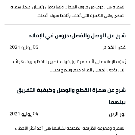
الهمزة هي حرف من حروف الهجاء، ولها نوعان رئيسان، هما: همزة
القطع، وهي الهمزة التي تُكتب وتُلفظ سواء اتّصلت...
شرح عن الوصل والفصل: دروس في الإملاء
غدير الخدام
05 يوليو 2021
يُعرّف الإملاء على أنّه علم يتناول قواعد تصوير اللفظ بحروف هجائه
التي تؤدي المعنى المراد منه، وتندرج تحت...
شرح عن همزة القطع والوصل وكيفية التفريق
بينهما
نور الزبن
04 يوليو 2021
الهمزة ومعرفة الطّريقة الصّحيحة لكتابتها هي أحد أكثر الأخطاء