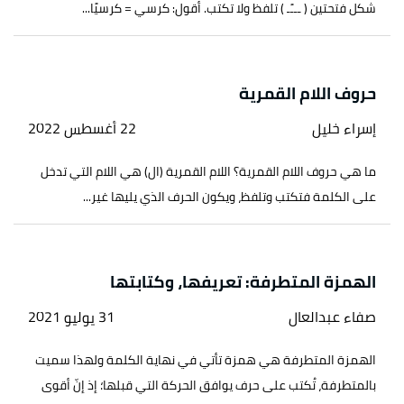
شكل فتحتين ( ـــًـ ) تلفظ ولا تكتب. أقول: كرسي = كرسيًا...
حروف اللام القمرية
إسراء خليل
22 أغسطس 2022
ما هي حروف اللام القمرية؟ اللام القمرية (ال) هي اللام التي تدخل
على الكلمة فتكتب وتلفظ، ويكون الحرف الذي يليها غير...
الهمزة المتطرفة: تعريفها، وكتابتها
صفاء عبدالعال
31 يوليو 2021
الهمزة المتطرفة هي همزة تأتي في نهاية الكلمة ولهذا سميت
بالمتطرفة، تُكتب على حرف يوافق الحركة التي قبلها؛ إذ إنّ أقوى