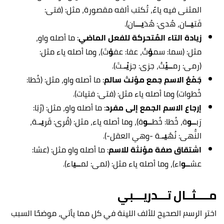
المثنى فيه ياءً، تُكتب ألفه مقصورة، مثل: (فتى:
فَت
يــ
ان، هُدى: هُدَ
يـــ
ان).
زيادة التاء المُتحركة للفعل الماضي
: ما أصله واو،
مثل: (سما: سم
وْ
تُ، عفا: عف
وْ
تَ)، وما أصله ياء مثل:
(رمى: رم
ــيْ
تُ، جزى: جز
يْـ
ـتَ).
جَمْعُ الاسم جمع مؤنث سالم
: ما أصله واو، مثل: (خُطا:
خُطوات) وما أصله ياء مثل: (فتى: فتيات).
إرجاع الاسم الجمع إلى مفرد
: ما أصله واو، مثل: (رُبَا:
رَب
ــو
ة، خُطا: خُط
ــو
ة)، وما أصله ياء، مثل: (قُرى: قَر
يـ
ـة،
النُّهى: نُهْ
يـ
ـة -وهي العقل-).
اشتقاق صفة مؤنثة للاسم
: ما أصله واو مثل: (عشا:
عش
ــو
اء)، وما أصله ياء مثل: (لمى: لم
ــي
اء).
مــــثــال تـــدريـــبي
اختر الرسم الصحيح للألف اللينة في كل مما يأتي، موضحًا السبب