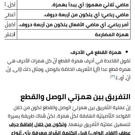
ماضي ثلاثيّ مهموز؛ أي يبدأ بهمزة.
أكلَ، أخذَ
ماضي رباعيّ؛ أي يتكون من أربعة حروف.
أعطى، أج
أمر رباعيّ، أي ماضي الأفعال يتكون من أربعة حروف.
أكمِلْ، أن
همزة المضارعة
أ
جلسُ،
أ
همزة القطع في الأحرف
تقول القاعدة في أحرف همزة القطع أنّ كل همزات الأحرف هي
همزة قطع عدا (أل) التّعريف الخاصّة بالوصل، ومِثال ذلك (إلى، إنّ،
[٣]
أنّ، أو،..).
التفريق بين همزتي الوصل والقطع
إنّ عملية التّفريق بين همزتيّ الوصل والقطع تكون من خلال
القواعد التّأصيليّة السّابقة لكلّ همزة، لكنْ هُناك طريقة يسيرة
لتسهيل عمليّة التّفريق بينهما،
وتكون من خلال إضافة حرف
عطف (الفاء، الواو،..) قبل الكلمة المُراد معرفة بأي أنواع