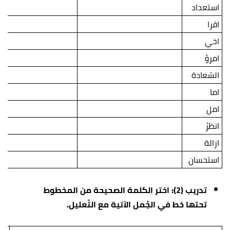
استعداد
اقرا
اخي
امرؤ
السّعادة
اما
امل
انظرْ
ازالة
استحسان
تدريب (2): اختر الكلمة الصحيحة من المخطوط
تحتها خط في الجُمل الآتية مع التّعليل.