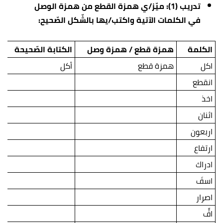
تدريب (1): ميّز/ي همزة القطع من همزة الوصل
في الكلمات الآتية واكتب/يها بالشّكل الصّحيح:
الكلمة
همزة قطع / همزة وصل
الكتابة الصّحيحة
اكل
همزة قطع
أكل
انقطع
اخذ
اثنان
اربعون
ارتفاع
ادراك
اسفَ
اصرار
افٍّ