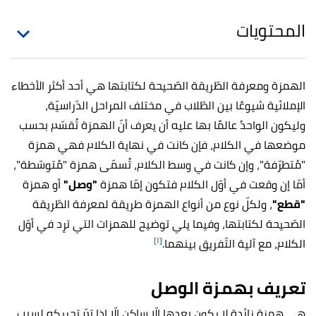
المحتويات
الهمزة ومعرفة الطّريقة الصّحيحة لكتابتها هي أحد أكثر الأخطاء
الإملائية شيوعًا بين الطّلاب في مختلف المراحل الدّراسيّة،
وليكون الواحدُ عالمًا بها عليه أن يعرف أنّ الهمزة تُقسّم بحسب
موضعها في الكلام، فإن كانت في نهاية الكلام فهي همزة
"مُتطرّفة"، وإن كانت في وسط الكلام، تُسمّى همزة "مُتوسّطة"،
أمّا إن وقعت في أوّل الكلام فتكون إمّا همزة
"وصل"
أو همزة
"قطع"
، ولكلّ نوع من أنواع الهمزة طريقة لمعرفة الطّريقة
الصّحيحة لكتابتها، وفيما يلي توضيح للهمزات التي ترِد في أوّل
[١]
الكلام، مع آلية التّفريق بينهما.
تعريف بهمزة الوصل
هي همزة زائدة لا يكون بعدها إلّا ساكن إلّا إذا تمّ تحريكه لسبب