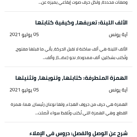
وصفات محددة، ولكل حرف صوت إيقاعي يميزه عن...
الألف اللينة: تعريفها، وكيفية كتابتها
آية يونس
05 يوليو 2021
الألف اللينة هي ألف ساكنة لا تقبل الحركة، يأتي ما قبلها مفتوح،
وتُكتب بشكلين: ألف ممدودة، نحو (عصَــا)، وألف...
الهمزة المتطرفة: كتابتها، وتنوينها، وتثنيتها
آية يونس
05 يوليو 2021
الهمزة هي حرف من حروف الهجاء، ولها نوعان رئيسان، هما: همزة
القطع، وهي الهمزة التي تُكتب وتُلفظ سواء اتّصلت...
شرح عن الوصل والفصل: دروس في الإملاء