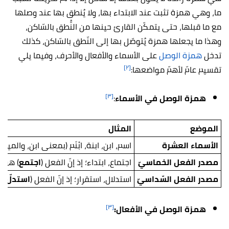
ما، وهي همزة تثبت عند الابتداء بها، ولا يُنطق بها عند وصلها
مع ما قبلها، حتى يتمكّن القارئ حينها من النُّطق بالسّاكن،
وهذا ما يجعلها همزة يُتوصّل بها إلى النّطق بالسّاكن، كذلك
تدخل
همزة الوصل
على الأسماء والأفعال والأحرف، وفيما يلي
[٢]
تقسيم عامّ لأهمّ مواضعها:
[٣]
همزة الوصل في الأسماء
:
الموضع
المثال
الأسماء العشرة
اسم، ابن، ابنة، ابْنَم (بمعنى ابن، والميم 
مصدر الفعل الخماسيّ
اجتماع، ابتداء؛ إذ إنّ الفعل (
اجتمع
) هو
خ
مصدر الفعل السّداسيّ
استدلال، استقرار؛ إذ إنّ الفعل (
استدلّ
) 
[٣]
همزة الوصل في الأفعال: