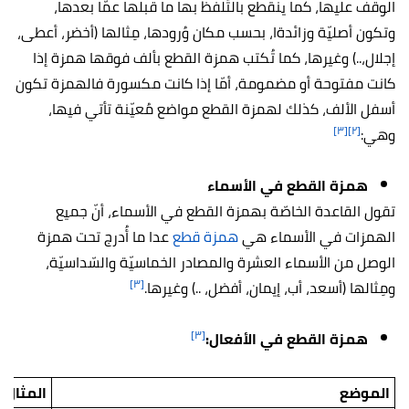
الوقف عليها، كما ينقطع بالتّلفظ بها ما قبلها عمّا بعدها،
وتكون أصليّة وزائدةا، بحسب مكان وُرودها، مِثالها (أخضر، أعطى،
إجلال،..) وغيرها، كما تُكتب همزة القطع بألف فوقها همزة إذا
كانت مفتوحة أو مضمومة، أمّا إذا كانت مكسورة فالهمزة تكون
أسفل الألف، كذلك لهمزة القطع مواضع مُعيّنة تأتي فيها،
[٣]
[٢]
وهي:
همزة القطع في الأسماء
تقول القاعدة الخاصّة بهمزة القطع في الأسماء، أنّ جميع
الهمزات في الأسماء هي
همزة قطع
عدا ما أُدرج تحت همزة
الوصل من الأسماء العشرة والمصادر الخماسيّة والسّداسيّة،
[٣]
ومِثالها (أسعد، أب، إيمان، أفضل، ..) وغيرها.
[٣]
همزة القطع في الأفعال:
الموضع
المثال