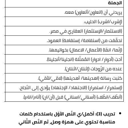
الجملة
ال
يريدني أن (اتعاون/أتعاون) معه.
أتع
(إِشرب/اشرب) الحليب.
(الاستثمار/الإستثمار) العقاريّ في مصر.
تحقّقت من (استقامة/ إستقامة) العمود.
(إنّما/ انمّا) (الأعمال/ الاعمال) بخواتيمها.
أحبّ (أدوار/ ادوار) المُمثّلة (انجلينا/أنجلينا).
عنده من الزّوجات (إثنتان/اثنتان).
كتبت رسالة (اهديتها/ أهديتها) (لامّي/لأمّي).
(إستمرار/ استمرار) (الاجتهاد/ الإجتهاد) يؤدي إلى النّجاح.
(أنظّف/انظّف) (أسناني/اسناني) قبل (أن/ان) (أنام/انام).
تدريب (3): أكمل/ي النّص الأوّل باستخدام كلمات
مناسبة تحتوي على همزة وصل، ثم النّص الثّاني