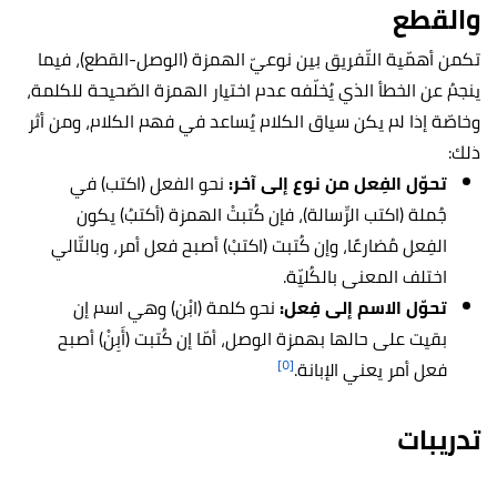
والقطع
تكمن أهمّية التّفريق بين نوعيّ الهمزة (الوصل-القطع)، فيما
ينجمُ عن الخطأ الذي يُخلّفه عدم اختيار الهمزة الصّحيحة للكلمة،
وخاصّة إذا لم يكن سياق الكلام يُساعد في فهم الكلام، ومن أثر
ذلك:
تحوّل الفِعل من نوع إلى آخر:
نحو الفعل (اكتب) في
جُملة (اكتب الرِّسالة)، فإن كُتبتْ الهمزة (أكتبُ) يكون
الفِعل مُضارعًا، وإن كُتبت (اكتبْ) أصبح فعل أمر، وبالتّالي
اختلف المعنى بالكُليّة.
تحوّل الاسم إلى فِعل:
نحو كلمة (ابْن) وهي اسم إن
بقيت على حالها بهمزة الوصل، أمّا إن كُتبت (أَبِنْ) أصبح
[٥]
فعل أمر يعني الإبانة.
تدريبات