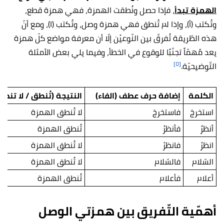
الهمزة تبدأ
، فإذا حصل ونُطقت الهمزة، فهي همزة قطع،
وتُكتب (أ)، وإذا لم تُنطق فهي همزة وصل، وتُكتب (ا)، ومع أنّ
هذه الطّريقة تُفرقّ بين النّوعيْن إلّا أن معرفة مواضع كلّ همزة
يعد مُهمّاً تجنّبًا للوقوع في الخطأ، وفيما يلي بعض الأمثلة
[٥]
التّوضيحيّة.
الكلمة
إضافة حرف عطف (الفاء)
النتيجة (تُنطق / لا تنطق
استخرجَ
فاستخرجَ
لا تُنطق الهمزة
أنظرُ
فأنظرُ
تُنطق الهمزة
انظرْ
فانظرْ
لا تُنطق الهمزة
السّلام
فالسّلام
لا تُنطق الهمزة
أعلام
فأعلام
تُنطق الهمزة
أهمّية التّفريق بين همزتي الوصل