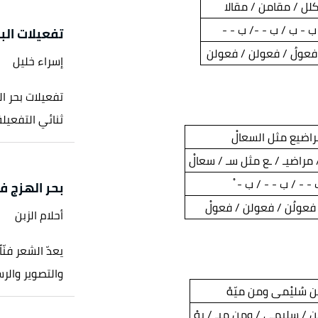
لكلل / مقامن / مقالا
ب - ب / ب - -/ ب - -
تفعيلات الب
فعولُ / فعولن / فعولن
إسراء خليل
تفعيلات بحر ا
ثنائي التفعيلة
اضيع مثل السعالْ
مراضيـ / ـع مثل سـ / سعالْ
- - / ب - - / ب - ْ
بحر الهزج ف
فعولُن / فعولن / فعولْ
أحلام الزبن
يعدّ الشعر فنّ
والتصوير والر
ن سُليْمى ومن ميّهْ
 / سليمى / ومن ميـ / يهْ