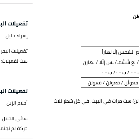
لن
تفعيلات البح
إسراء خليل
تفعيلات البحر 
الشمس إلّا نهاراً
ست تفعيلات؛ تت
لع شْشَمـ/ ـس إلْلا / نهارن
 - - / ب - -/ ب - -
 فعولُن / فعولن / فعولن
تفعيلات الب
ولن) ست مرات في البيت، في كل شطر ثلاث
أحلام الزبن
سمّى الخليل ب
حركة لم تجتمع