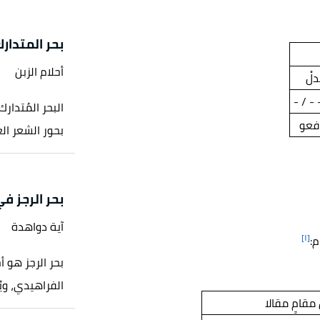
بحر المتدار
أحلام الزبن
لْ
 - / -
البحر المُتدا
 فعو
بحور الشعر ال
بحر الرجز في
آية دواهدة
[١]
م:
بحر الرجز هو 
الفراهيدي، ويُ
 مقامٍ مقالا