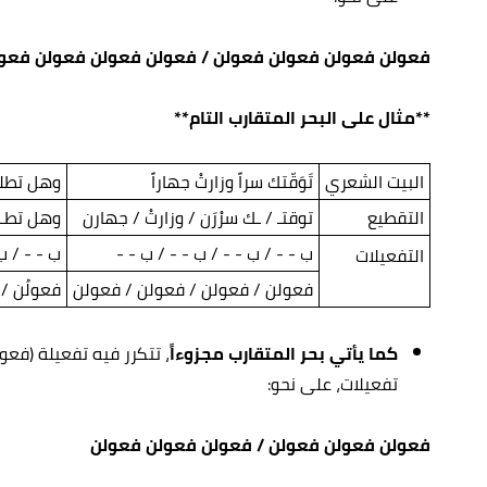
فعولن فعولن فعولن فعولن / فعولن فعولن فعولن فعو
**مثال على البحر المتقارب التام**
البيت الشعري
تَوَقّتك سراً وزارتْ جهاراً
وهل تطلع 
التقطيع
توقتـ / ـك سرْرَن / وزارتْ / جهارن
وهل تطـ/ 
ب - - / ب - - / ب - - / ب - -
ب - - / ب
التفعيلات
فعولن / فعولن / فعولن / فعولن
فعولُن /
كما يأتي بحر المتقارب مجزوءاً
، تتكرر فيه تفعيلة (فع
تفعيلات، على نحو:
فعولن فعولن فعولن / فعولن فعولن فعولن