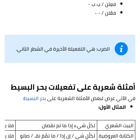
فعِلن / ب ب -
فعْلن / - -
الضرب: هي التفعيلة الأخيرة في الشطر الثاني.
أمثلة شعرية على تفعيلات بحر البسيط
في الآتي عرض لبعض الأمثلة الشعرية على
بحر البسيط
:
المثال الأول:
البيت الشعري
لكلّ شيء إذا ما تم نقصان
فلا يغر
الكتابة العروضية
لكلْلِ شي / إن إذا / ما تمْمَ نقـ / صانو
فلا يغر