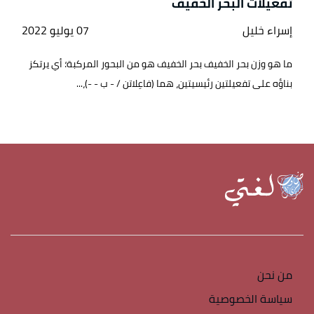
تفعيلات البحر الخفيف
إسراء خليل
07 يوليو 2022
ما هو وزن بحر الخفيف بحر الخفيف هو من البحور المركبة؛ أي يرتكز
بناؤه على تفعيلتين رئيسيتين، هما (فاعِلاتن / - ب - -)،...
من نحن
سياسة الخصوصية