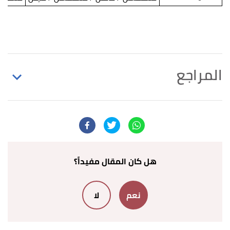
المراجع
أ
ب
ت
^
غازي يموت،
بحور الشعر العربي
، صفحة 64.
بتصرّف.
↑
عبد العزيز عتيق،
علم العروض والقافية
، صفحة 46.
بتصرّف.
هل كان المقال مفيداً؟
نعم
لا